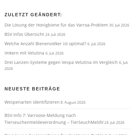
s
n
a
ZULETZT GEÄNDERT:
v
Die Lösung der Honigbiene für das Varroa-Problem
30. Juli 2026
i
BSV Infos Übersicht
24. Juli 2026
g
Welche Anzahl Bienenvölker ist optimal?
6. Juli 2026
a
Imkern mit Velutina
6. Juli 2026
t
i
Drei Lanzen-Systeme gegen Vespa Velutina im Vergleich
6. Juli
2026
o
n
NEUESTE BEITRÄGE
Wespenarten identifizieren
8. August 2026
BSV-Info 7: Varroose-Meldung nach
Tierseuchenmeldeverordnung – TierSeuchMeldV
24. Juli 2026