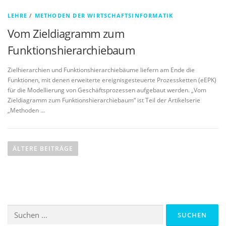
LEHRE
/
METHODEN DER WIRTSCHAFTSINFORMATIK
Vom Zieldiagramm zum
Funktionshierarchiebaum
Zielhierarchien und Funktionshierarchiebäume liefern am Ende die
Funktionen, mit denen erweiterte ereignisgesteuerte Prozessketten (eEPK)
für die Modellierung von Geschäftsprozessen aufgebaut werden. „Vom
Zieldiagramm zum Funktionshierarchiebaum“ ist Teil der Artikelserie
„Methoden …
B
e
ÄLTERE BEITRÄGE
i
t
r
a
Suchen
g
nach: