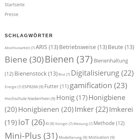
Startseite
Presse
SCHLAGWÖRTER
ARIS
(13)
Betriebsweise
(13)
Beute
(13)
Abschlussarbeit
(7)
Bienen
(37)
Biene
(30)
Bienenhaltung
Digitalisierung
(22)
Bienenstock
(13)
(12)
Brut
(7)
gamification
(23)
Futter
(11)
ESP8266
(9)
Energie
(7)
Honigbiene
Honig
(17)
Hochschule Niederrhein
(9)
Imker
(22)
(20)
Honigbienen
(20)
Imkerei
IoT
(26)
(19)
Methode
(12)
KI
(8)
Königin
(7)
Messung
(7)
Mini-Plus
(31)
Motivation
(9)
Modellierung
(8)