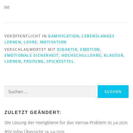
VERÖFFENTLICHT IN
GAMIFICATION
,
LEBENSLANGES
LERNEN
,
LEHRE
,
MOTIVATION
VERSCHLAGWORTET MIT
DIDAKTIK
,
EMOTION
,
EMOTIONALE SICHERHEIT
,
HOCHSCHULLEHRE
,
KLAUSUR
,
LERNEN
,
PRÜFUNG
,
SPICKZETTEL
Suchen
nach:
ZULETZT GEÄNDERT:
Die Lösung der Honigbiene für das Varroa-Problem
30. Juli 2026
BSV Infos Übersicht
24. Juli 2026