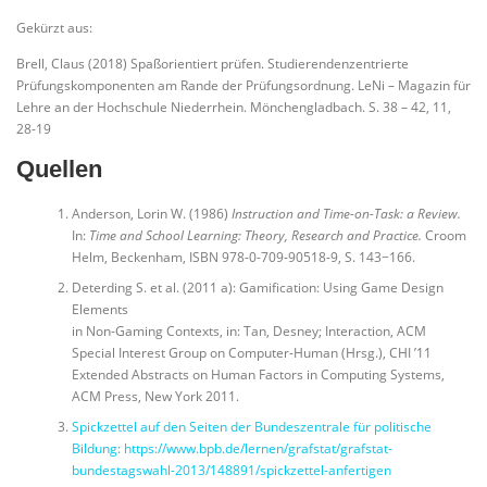
Gekürzt aus:
Brell, Claus (2018) Spaßorientiert prüfen. Studierendenzentrierte
Prüfungskomponenten am Rande der Prüfungsordnung. LeNi – Magazin für
Lehre an der Hochschule Niederrhein. Mönchengladbach. S. 38 – 42, 11,
28-19
Quellen
Anderson, Lorin W. (1986)
Instruction and Time-on-Task: a Review.
In:
Time and School Learning: Theory, Research and Practice.
Croom
Helm, Beckenham, ISBN 978-0-709-90518-9, S. 143−166.
Deterding S. et al. (2011 a): Gamification: Using Game Design
Elements
in Non-Gaming Contexts, in: Tan, Desney; Interaction, ACM
Special Interest Group on Computer-Human (Hrsg.), CHI ’11
Extended Abstracts on Human Factors in Computing Systems,
ACM Press, New York 2011.
Spickzettel auf den Seiten der Bundeszentrale für politische
Bildung: https://www.bpb.de/lernen/grafstat/grafstat-
bundestagswahl-2013/148891/spickzettel-anfertigen