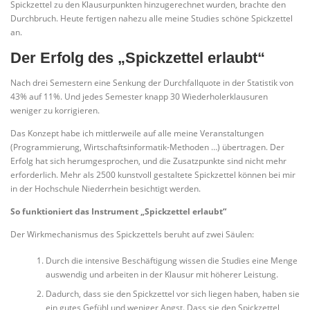
Spickzettel zu den Klausurpunkten hinzugerechnet wurden, brachte den
Durchbruch. Heute fertigen nahezu alle meine Studies schöne Spickzettel
an.
Der Erfolg des „Spickzettel erlaubt“
Nach drei Semestern eine Senkung der Durchfallquote in der Statistik von
43% auf 11%. Und jedes Semester knapp 30 Wiederholerklausuren
weniger zu korrigieren.
Das Konzept habe ich mittlerweile auf alle meine Veranstaltungen
(Programmierung, Wirtschaftsinformatik-Methoden …) übertragen. Der
Erfolg hat sich herumgesprochen, und die Zusatzpunkte sind nicht mehr
erforderlich. Mehr als 2500 kunstvoll gestaltete Spickzettel können bei mir
in der Hochschule Niederrhein besichtigt werden.
So funktioniert das Instrument „Spickzettel erlaubt“
Der Wirkmechanismus des Spickzettels beruht auf zwei Säulen:
Durch die intensive Beschäftigung wissen die Studies eine Menge
auswendig und arbeiten in der Klausur mit höherer Leistung.
Dadurch, dass sie den Spickzettel vor sich liegen haben, haben sie
ein gutes Gefühl und weniger Angst. Dass sie den Spickzettel