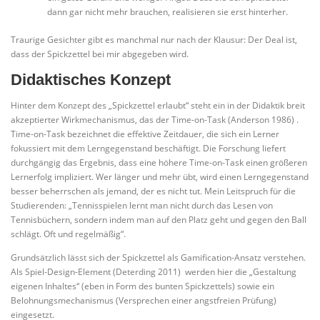
dann gar nicht mehr brauchen, realisieren sie erst hinterher.
Traurige Gesichter gibt es manchmal nur nach der Klausur: Der Deal ist,
dass der Spickzettel bei mir abgegeben wird.
Didaktisches Konzept
Hinter dem Konzept des „Spickzettel erlaubt“ steht ein in der Didaktik breit
akzeptierter Wirkmechanismus, das der Time-on-Task (Anderson 1986) .
Time-on-Task bezeichnet die effektive Zeitdauer, die sich ein Lerner
fokussiert mit dem Lerngegenstand beschäftigt. Die Forschung liefert
durchgängig das Ergebnis, dass eine höhere Time-on-Task einen größeren
Lernerfolg impliziert. Wer länger und mehr übt, wird einen Lerngegenstand
besser beherrschen als jemand, der es nicht tut. Mein Leitspruch für die
Studierenden: „Tennisspielen lernt man nicht durch das Lesen von
Tennisbüchern, sondern indem man auf den Platz geht und gegen den Ball
schlägt. Oft und regelmäßig“.
Grundsätzlich lässt sich der Spickzettel als Gamification-Ansatz verstehen.
Als Spiel-Design-Element (Deterding 2011) werden hier die „Gestaltung
eigenen Inhaltes“ (eben in Form des bunten Spickzettels) sowie ein
Belohnungsmechanismus (Versprechen einer angstfreien Prüfung)
eingesetzt.