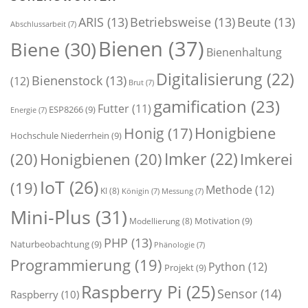
ARIS
(13)
Betriebsweise
(13)
Beute
(13)
Abschlussarbeit
(7)
Bienen
(37)
Biene
(30)
Bienenhaltung
Digitalisierung
(22)
Bienenstock
(13)
(12)
Brut
(7)
gamification
(23)
Futter
(11)
ESP8266
(9)
Energie
(7)
Honigbiene
Honig
(17)
Hochschule Niederrhein
(9)
Imker
(22)
(20)
Honigbienen
(20)
Imkerei
IoT
(26)
(19)
Methode
(12)
KI
(8)
Königin
(7)
Messung
(7)
Mini-Plus
(31)
Motivation
(9)
Modellierung
(8)
PHP
(13)
Naturbeobachtung
(9)
Phänologie
(7)
Programmierung
(19)
Python
(12)
Projekt
(9)
Raspberry Pi
(25)
Sensor
(14)
Raspberry
(10)