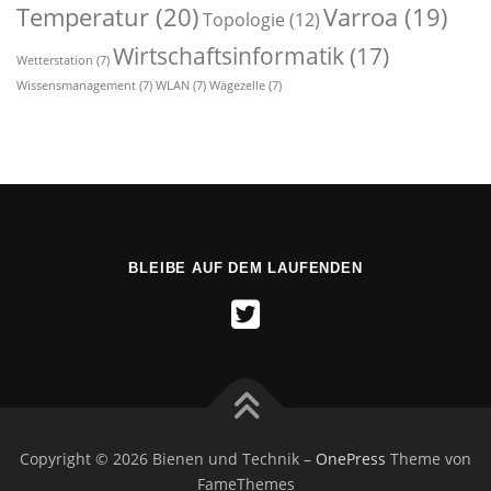
Temperatur
(20)
Varroa
(19)
Topologie
(12)
Wirtschaftsinformatik
(17)
Wetterstation
(7)
Wissensmanagement
(7)
WLAN
(7)
Wägezelle
(7)
BLEIBE AUF DEM LAUFENDEN
Copyright © 2026 Bienen und Technik
–
OnePress
Theme von
FameThemes