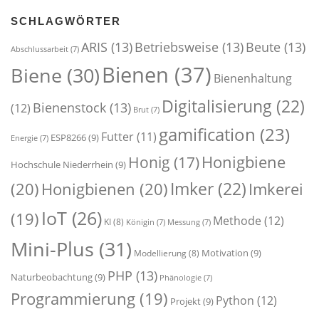
SCHLAGWÖRTER
ARIS
(13)
Betriebsweise
(13)
Beute
(13)
Abschlussarbeit
(7)
Bienen
(37)
Biene
(30)
Bienenhaltung
Digitalisierung
(22)
Bienenstock
(13)
(12)
Brut
(7)
gamification
(23)
Futter
(11)
ESP8266
(9)
Energie
(7)
Honigbiene
Honig
(17)
Hochschule Niederrhein
(9)
Imker
(22)
(20)
Honigbienen
(20)
Imkerei
IoT
(26)
(19)
Methode
(12)
KI
(8)
Königin
(7)
Messung
(7)
Mini-Plus
(31)
Motivation
(9)
Modellierung
(8)
PHP
(13)
Naturbeobachtung
(9)
Phänologie
(7)
Programmierung
(19)
Python
(12)
Projekt
(9)