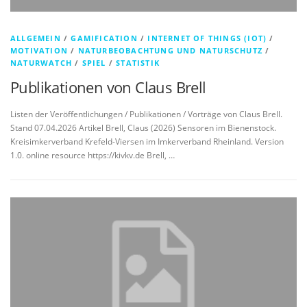
ALLGEMEIN
/
GAMIFICATION
/
INTERNET OF THINGS (IOT)
/
MOTIVATION
/
NATURBEOBACHTUNG UND NATURSCHUTZ
/
NATURWATCH
/
SPIEL
/
STATISTIK
Publikationen von Claus Brell
Listen der Veröffentlichungen / Publikationen / Vorträge von Claus Brell.
Stand 07.04.2026 Artikel Brell, Claus (2026) Sensoren im Bienenstock.
Kreisimkerverband Krefeld-Viersen im Imkerverband Rheinland. Version
1.0. online resource https://kivkv.de Brell, …