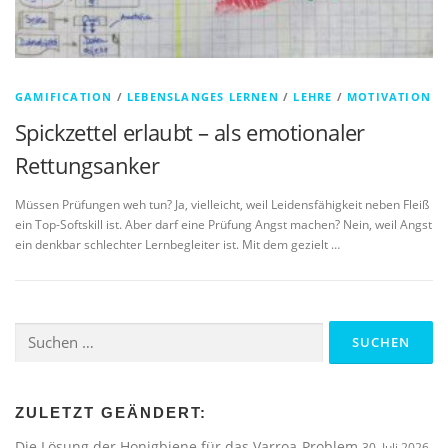
GAMIFICATION
/
LEBENSLANGES LERNEN
/
LEHRE
/
MOTIVATION
Spickzettel erlaubt – als emotionaler
Rettungsanker
Müssen Prüfungen weh tun? Ja, vielleicht, weil Leidensfähigkeit neben Fleiß
ein Top-Softskill ist. Aber darf eine Prüfung Angst machen? Nein, weil Angst
ein denkbar schlechter Lernbegleiter ist. Mit dem gezielt …
Suchen
nach:
ZULETZT GEÄNDERT:
Die Lösung der Honigbiene für das Varroa-Problem
30. Juli 2026