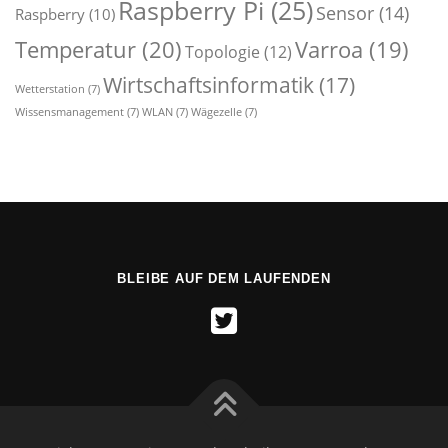
Raspberry Pi
(25)
Sensor
(14)
Raspberry
(10)
Temperatur
(20)
Varroa
(19)
Topologie
(12)
Wirtschaftsinformatik
(17)
Wetterstation
(7)
Wissensmanagement
(7)
WLAN
(7)
Wägezelle
(7)
BLEIBE AUF DEM LAUFENDEN