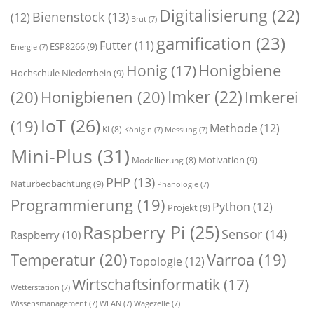
Digitalisierung
(22)
Bienenstock
(13)
(12)
Brut
(7)
gamification
(23)
Futter
(11)
ESP8266
(9)
Energie
(7)
Honigbiene
Honig
(17)
Hochschule Niederrhein
(9)
Imker
(22)
(20)
Honigbienen
(20)
Imkerei
IoT
(26)
(19)
Methode
(12)
KI
(8)
Königin
(7)
Messung
(7)
Mini-Plus
(31)
Motivation
(9)
Modellierung
(8)
PHP
(13)
Naturbeobachtung
(9)
Phänologie
(7)
Programmierung
(19)
Python
(12)
Projekt
(9)
Raspberry Pi
(25)
Sensor
(14)
Raspberry
(10)
Temperatur
(20)
Varroa
(19)
Topologie
(12)
Wirtschaftsinformatik
(17)
Wetterstation
(7)
Wissensmanagement
(7)
WLAN
(7)
Wägezelle
(7)