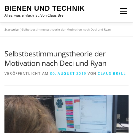
Zum
BIENEN UND TECHNIK
Inhalt
Menü
springen
Alles, was einfach ist. Von Claus Brell
Startseite
»
Selbstbestimmungstheorie der Motivation nach Deci und Ryan
Selbstbestimmungstheorie der
Motivation nach Deci und Ryan
VERÖFFENTLICHT AM
30. AUGUST 2019
VON
CLAUS BRELL