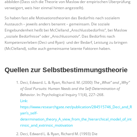
abbilden (Dass sich die Theorie von Maslow der empirischen Überprüfung
verweigert, weis hier einmal hinten angestellt).
So haben fast alle Motivationstheorien das Bedürfnis nach sozialem
Austausch – jeweils anders benannt – gemeinsam. Die soziale
Eingebundenheit heißt bei McClelland „Anschlussbedürfnis“, bei Maslow
„soziale Bedürfnisse“ oder „Anschlussmotiv“. Das Bedürfnis nach
Kompetenzerleben (Deci und Ryan) und der Bedarf, Leistung zu bringen
(McClelland), sollte auch gemeinsame latente Faktoren haben.
Quellen zur Selbstbestimmungstheorie
Deci, Edward. L. & Ryan, Richard. M. (2000)
The „What“ and „Why“
of Goal Pursuits: Human Needs and the Self-Determination of
Behavior.
In: Psychological Inquiry 11(4), 227–268.
Link:
https://www.researchgate.net/publication/284515746_Deci_and_R
yan’s_self-
determination_theory_A_view_from_the_hierarchical_model_of_int
rinsic_and_extrinsic_motivation
Deci, Edward L. & Ryan, Richard M. (1993) Die