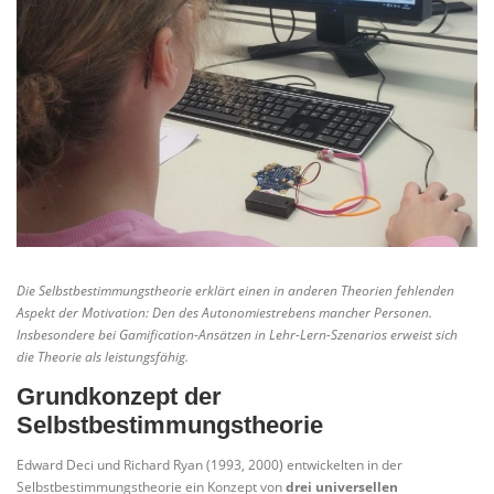
Die Selbstbestimmungstheorie erklärt einen in anderen Theorien fehlenden
Aspekt der Motivation: Den des Autonomiestrebens mancher Personen.
Insbesondere bei Gamification-Ansätzen in Lehr-Lern-Szenarios erweist sich
die Theorie als leistungsfähig.
Grundkonzept der
Selbstbestimmungstheorie
Edward Deci und Richard Ryan (1993, 2000) entwickelten in der
Selbstbestimmungstheorie ein Konzept von
drei universellen