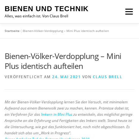
Zum
BIENEN UND TECHNIK
Inhalt
Menü
springen
Alles, was einfach ist. Von Claus Brell
Startseite
»
Bienen-Völker-Verdopplung – Mini Plus identisch aufteilen
Bienen-Völker-Verdopplung – Mini
Plus identisch aufteilen
VERÖFFENTLICHT AM
24. MAI 2021
VON
CLAUS BRELL
Mit der Bienen-Völker-Verdopplung lernen Sie den Versuch, mit minimalem
Aufwand aus einem Bienenvolk zwei zu machen, kennen. Prämisse dabei ist,
ein Verfahren für das
Imkern in Mini Plus
zu entwickeln, das möglichst geringe
Ansprüche an die Erfahrung und Fertigkeiten des Imkers stellt. Stand heute ist
die Untersuchung, wie gut das funktioniert hat, noch nicht abgeschlossen. Es
handelt sich also um „Work in Progress“.