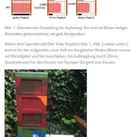
Abb. 1: Schematische Darstellung der Aufteilung. Rot sind mit Bienen belegte
Brutwaben gekennzeichnet, mit gelb Honigwaben.
Neben dem Spendervolk (Der linke Stapel in Abb. 1, Abb. 2 weiter unten )
kommt für das aufgeteilte, neue Volk ein baugleicher Boden (Bieno natura
mit Metallgitter und Varroaschieber, mit Aufdopplung durch 20mm
Quadratleisten für den Einsatz von Styropor-Zargen) zum Einsatz.