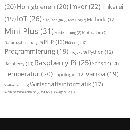
Imker
(22)
(20)
Honigbienen
(20)
Imkerei
IoT
(26)
(19)
Methode
(12)
KI
(8)
Königin
(7)
Messung
(7)
Mini-Plus
(31)
Motivation
(9)
Modellierung
(8)
PHP
(13)
Naturbeobachtung
(9)
Phänologie
(7)
Programmierung
(19)
Python
(12)
Projekt
(9)
Raspberry Pi
(25)
Sensor
(14)
Raspberry
(10)
Temperatur
(20)
Varroa
(19)
Topologie
(12)
Wirtschaftsinformatik
(17)
Wetterstation
(7)
Wissensmanagement
(7)
WLAN
(7)
Wägezelle
(7)