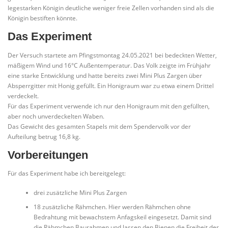
legestarken Königin deutliche weniger freie Zellen vorhanden sind als die
Königin bestiften könnte.
Das Experiment
Der Versuch startete am Pfingstmontag 24.05.2021 bei bedeckten Wetter,
mäßigem Wind und 16°C Außentemperatur. Das Volk zeigte im Frühjahr
eine starke Entwicklung und hatte bereits zwei Mini Plus Zargen über
Absperrgitter mit Honig gefüllt. Ein Honigraum war zu etwa einem Drittel
verdeckelt.
Für das Experiment verwende ich nur den Honigraum mit den gefüllten,
aber noch unverdeckelten Waben.
Das Gewicht des gesamten Stapels mit dem Spendervolk vor der
Aufteilung betrug 16,8 kg.
Vorbereitungen
Für das Experiment habe ich bereitgelegt:
drei zusätzliche Mini Plus Zargen
18 zusätzliche Rähmchen. Hier werden Rähmchen ohne
Bedrahtung mit bewachstem Anfagskeil eingesetzt. Damit sind
die Rähmchen Baurahmen und lassen den Bienen die Freiheit der