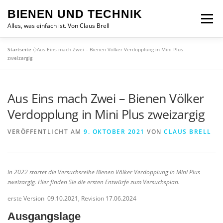
Zum
BIENEN UND TECHNIK
Inhalt
Menü
springen
Alles, was einfach ist. Von Claus Brell
Startseite
»
Aus Eins mach Zwei – Bienen Völker Verdopplung in Mini Plus
zweizargig
Aus Eins mach Zwei – Bienen Völker
Verdopplung in Mini Plus zweizargig
VERÖFFENTLICHT AM
9. OKTOBER 2021
VON
CLAUS BRELL
In 2022 startet die Versuchsreihe Bienen Völker Verdopplung in Mini Plus
zweizargig. Hier finden Sie die ersten Entwürfe zum Versuchsplan.
erste Version 09.10.2021, Revision 17.06.2024
Ausgangslage