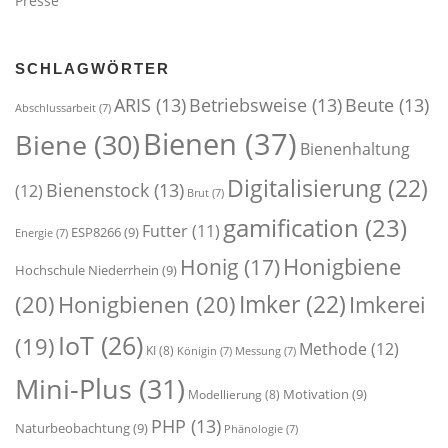
Presse
SCHLAGWÖRTER
ARIS
(13)
Betriebsweise
(13)
Beute
(13)
Abschlussarbeit
(7)
Bienen
(37)
Biene
(30)
Bienenhaltung
Digitalisierung
(22)
Bienenstock
(13)
(12)
Brut
(7)
gamification
(23)
Futter
(11)
ESP8266
(9)
Energie
(7)
Honigbiene
Honig
(17)
Hochschule Niederrhein
(9)
Imker
(22)
(20)
Honigbienen
(20)
Imkerei
IoT
(26)
(19)
Methode
(12)
KI
(8)
Königin
(7)
Messung
(7)
Mini-Plus
(31)
Motivation
(9)
Modellierung
(8)
PHP
(13)
Naturbeobachtung
(9)
Phänologie
(7)