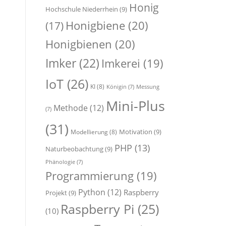
Honig
Hochschule Niederrhein
(9)
Honigbiene
(20)
(17)
Honigbienen
(20)
Imker
(22)
Imkerei
(19)
IoT
(26)
KI
(8)
Königin
(7)
Messung
Mini-Plus
Methode
(12)
(7)
(31)
Motivation
(9)
Modellierung
(8)
PHP
(13)
Naturbeobachtung
(9)
Phänologie
(7)
Programmierung
(19)
Python
(12)
Raspberry
Projekt
(9)
Raspberry Pi
(25)
(10)