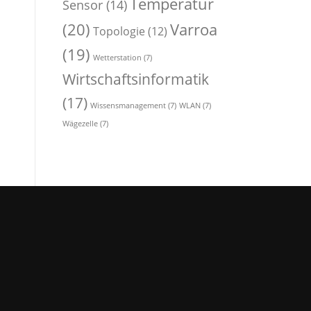
Temperatur
Sensor
(14)
(20)
Varroa
Topologie
(12)
(19)
Wetterstation
(7)
Wirtschaftsinformatik
(17)
Wissensmanagement
(7)
WLAN
(7)
Wägezelle
(7)