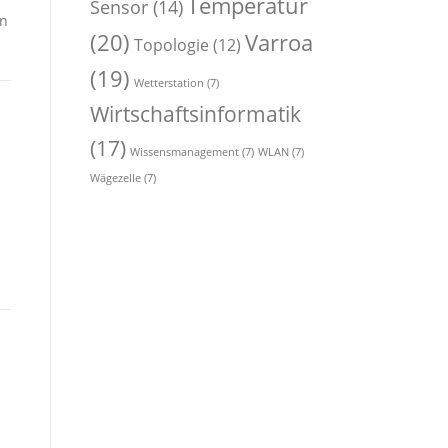
Temperatur
Sensor
(14)
en
(20)
Varroa
Topologie
(12)
(19)
Wetterstation
(7)
Wirtschaftsinformatik
(17)
Wissensmanagement
(7)
WLAN
(7)
Wägezelle
(7)