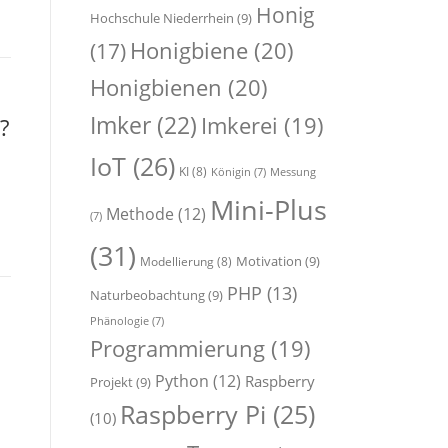
Honig
Hochschule Niederrhein
(9)
Honigbiene
(20)
(17)
Honigbienen
(20)
Imker
(22)
Imkerei
(19)
?
IoT
(26)
KI
(8)
Königin
(7)
Messung
Mini-Plus
Methode
(12)
(7)
(31)
Motivation
(9)
Modellierung
(8)
PHP
(13)
Naturbeobachtung
(9)
Phänologie
(7)
Programmierung
(19)
Python
(12)
Raspberry
Projekt
(9)
Raspberry Pi
(25)
(10)