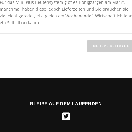
Für das Mini Plus Beutensystem gibt es Honigzargen am Markt,
manchmal haben diese jedoch Lieferzeiten und Sie brauchen sie
vielleicht gerade „jetzt gleich am Wochenende“. Wirtschaftlich loh
ein Selbstbau kaum, …
NEUERE BEITRÄGE
BLEIBE AUF DEM LAUFENDEN