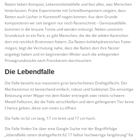
Ratten lieben Kompost, Lebensmittelabfälle und fast alles, was Menschen
hinterlassen. Frühe Experimente mit Schnellkompostern zeigten, dass
Ratten auch Löcher in Kunststoff nagen können. Aus dem Grunde
kompostieren wir seit langem nur noch Rasenschnitt – Gemüseabfälle
kommen in die braune Tonne und werden entsorgt. Neben unserem
Grundstück ist ein Park, es gibt Menschen, die die die wilden Kaninchen
dort mit reichlich Brotresten füttern. Da Ratten kohlehydratreiches Futter
mögen, liegt die Vermutung nahe, dass die Ratten dort ihre Nester
angelegt haben und im beginnenden Winter auch die anliegenden
Privatgrundstücke nach Fressbarem durchsuchen.
Die Lebendfalle
Die Falle besteht aus massivem grün beschichteten Drahtgeflecht. Der
Mechanismus ist bestechend einfach, robust und funktional: Die einseitige
Belastung einer Wippe mit dem Köder entriegelt zwei relativ schwere
Metall-Falltüren, die die Falle verschließen und dem gefangenen Tier keine
Chance geben, diese von innen zu öffnen.
Die Falle ist 62 cm lang, 17 cm breit und 17 cm hoch.
Die Falle finden Sie über eine Google Suche mit der Begriffsfolge
„lebendfalle ratten drahtgeflecht 62 17 falltür hochwertige fanglösung“ für