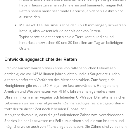
haben Hausratten einen schmaleren und bananenförmigen Kot.
Ratten haben meist bestimmte Bereiche, an denen sie ihren Kot
ausscheiden.
Mäusekot: Die Hausmaus scheidet 3 bis 8 mm langen, schwarzen
Kot aus, also wesentlich kleiner als der von Ratten.
Typischerweise entleeren sich die Tiere kontinuierlich und
hinterlassen zwischen 60 und 80 Kotpillen am Tag an beliebigen
Orten.
Entwicklungsgeschichte der Ratten
Erst vor Kurzem wurden zwei Zähne von rattenähnlichen Lebewesen
entdeckt, die vor 145 Millionen Jahren lebten und als Säugetiere zu den
ältesten entfernten Vorfahren des Menschen zählen. Zum Vergleich:
Honigbienen gibt es seit 39 Mio Jahren fast unverändert. Honigbienen,
Ameisen und Wespen hatten vor 79 Mio Jahren einen gemeinsamen
Uhrahn in Form einer vegetarisch lebenden Ur-Wespe. Die rattenähnlichen
Lebewesen waren ihren abgekauten Zähnen zufolge recht alt geworden –
trotz der zu dieser Zeit noch lebenden Dinosaurier.
Man geht davon aus, dass die gefundendenen Zähne zwei verschiedenen
Spezies kleiner Lebewesen mit Fell zuzuordnen sind, die von Insekten und
möglicherweise auch von Pflanzen gelebt haben. Die Zähne sind von einem