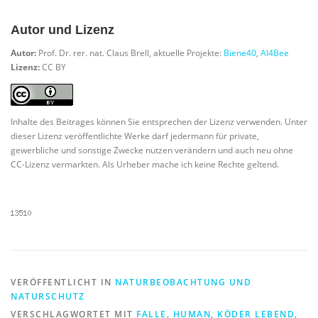
Autor und Lizenz
Autor:
Prof. Dr. rer. nat. Claus Brell, aktuelle Projekte:
Biene40
,
AI4Bee
Lizenz:
CC BY
Inhalte des Beitrages können Sie entsprechen der Lizenz verwenden. Unter
dieser Lizenz veröffentlichte Werke darf jedermann für private,
gewerbliche und sonstige Zwecke nutzen verändern und auch neu ohne
CC-Lizenz vermarkten. Als Urheber mache ich keine Rechte geltend.
VERÖFFENTLICHT IN
NATURBEOBACHTUNG UND
NATURSCHUTZ
VERSCHLAGWORTET MIT
FALLE
,
HUMAN
,
KÖDER LEBEND
,