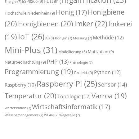
gamification
(23)
Futter
(11)
ESP8266
(9)
Energie
(7)
Honigbiene
Honig
(17)
Hochschule Niederrhein
(9)
Imker
(22)
(20)
Honigbienen
(20)
Imkerei
IoT
(26)
(19)
Methode
(12)
KI
(8)
Königin
(7)
Messung
(7)
Mini-Plus
(31)
Motivation
(9)
Modellierung
(8)
PHP
(13)
Naturbeobachtung
(9)
Phänologie
(7)
Programmierung
(19)
Python
(12)
Projekt
(9)
Raspberry Pi
(25)
Sensor
(14)
Raspberry
(10)
Temperatur
(20)
Varroa
(19)
Topologie
(12)
Wirtschaftsinformatik
(17)
Wetterstation
(7)
Wissensmanagement
(7)
WLAN
(7)
Wägezelle
(7)