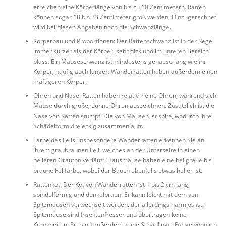
erreichen eine Körperlänge von bis zu 10 Zentimetern. Ratten
können sogar 18 bis 23 Zentimeter groß werden. Hinzugerechnet
wird bei diesen Angaben noch die Schwanzlänge.
Körperbau und Proportionen: Der Rattenschwanz ist in der Regel
immer kürzer als der Körper, sehr dick und im unteren Bereich
blass. Ein Mäuseschwanz ist mindestens genauso lang wie ihr
Körper, häufig auch länger. Wanderratten haben außerdem einen
kräftigeren Körper.
Ohren und Nase: Ratten haben relativ kleine Ohren, während sich
Mäuse durch große, dünne Ohren auszeichnen. Zusätzlich ist die
Nase von Ratten stumpf. Die von Mäusen ist spitz, wodurch ihre
Schädelform dreieckig zusammenläuft.‍
Farbe des Fells: Insbesondere Wanderratten erkennen Sie an
ihrem graubraunen Fell, welches an der Unterseite in einen
helleren Grauton verläuft. Hausmäuse haben eine hellgraue bis
braune Fellfarbe, wobei der Bauch ebenfalls etwas heller ist.
Rattenkot: Der Kot von Wanderratten ist 1 bis 2 cm lang,
spindelförmig und dunkelbraun. Er kann leicht mit dem von
Spitzmäusen verwechselt werden, der allerdings harmlos ist:
Spitzmäuse sind Insektenfresser und übertragen keine
Krankheiten. Sie sind außerdem keine Schädlinge. Für gewöhnlich