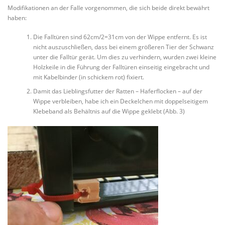
Modifikationen an der Falle vorgenommen, die sich beide direkt bewährt
haben:
Die Falltüren sind 62cm/2=31cm von der Wippe entfernt. Es ist
nicht auszuschließen, dass bei einem größeren Tier der Schwanz
unter die Falltür gerät. Um dies zu verhindern, wurden zwei kleine
Holzkeile in die Führung der Falltüren einseitig eingebracht und
mit Kabelbinder (in schickem rot) fixiert.
Damit das Lieblingsfutter der Ratten – Haferflocken – auf der
Wippe verbleiben, habe ich ein Deckelchen mit doppelseitigem
Klebeband als Behältnis auf die Wippe geklebt (Abb. 3)