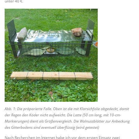
unter 40 €.
Abb. 1: Die präparierte Falle. Oben ist die mit Klarsichfolie abgedeckt, damit
der Regen den Köder nicht aufweicht. Die Latte (50 cm lang, mit 10-cm-
Markierungen) dient als Größenvergleich. Die Walnussblätter zur Anbeckung
des Gitterbodens sind eventuell überflüssig (wird getestet)
Nach Recherchen im Internet habe ich vor dem ersten Einsatz zwei