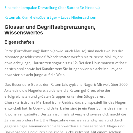
Eine sehr kompakte Darstellung über Ratten (für Kinder…)
Ratten als Krankheitsüberträger – Laves Niedersachsen
Glossar und Begriffsabgrenzungen,
Wissenswertes
Eigenschaften
Ratte (Fortpflanzung): Ratten (sowie auch Mäuse) sind nach zwei bis drei
Monaten geschlechtsreif. Wanderratten werfen bis zu sechs Mal im Jahr
etwa acht Junge, Hausratten sogar bis zu 12. Bei den Hausmäusen verhält
es sich ähnlich wie bei Kanalratten: Sie bringen vier bis acht Mal im Jahr
etwa vier bis acht Junge auf die Welt.
Das Besondere Gebiss der Ratten (als typische Nager): Mit weit über 2000
Arten sind die Nagetiere, zu denen die Ratten gehören, eine der
erfolgreichsten und größten Gruppen unter den Säugetieren.
Charakteristisches Merkmal ist ihr Gebiss, das sich speziell für das Nagen
entwickelt hat. In Ober- und Unterkiefer sind je ein Paar Schneidezähne im
Knochen eingebettet. Der Zahnschmelz ist vergleichsweise dick macht die
Zähne besonders hart. Die Nagezähne wachsen ständig nach und durch
gegenseitiges Aneinanderschleifen werden sie messerscharf. Nage- und
Backenzähne sind durch eine große Lücke getrennt. Mit einem solchen