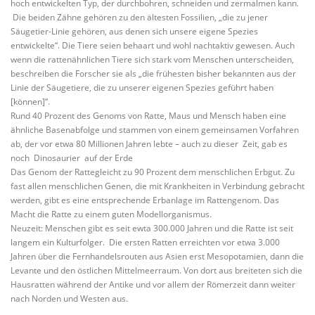
hoch entwickelten Typ, der durchbohren, schneiden und zermalmen kann.
Die beiden Zähne gehören zu den ältesten Fossilien, „die zu jener
Säugetier-Linie gehören, aus denen sich unsere eigene Spezies
entwickelte“. Die Tiere seien behaart und wohl nachtaktiv gewesen. Auch
wenn die rattenähnlichen Tiere sich stark vom Menschen unterscheiden,
beschreiben die Forscher sie als „die frühesten bisher bekannten aus der
Linie der Säugetiere, die zu unserer eigenen Spezies geführt haben
[können]“.
Rund 40 Prozent des Genoms von Ratte, Maus und Mensch haben eine
ähnliche Basenabfolge und stammen von einem gemeinsamen Vorfahren
ab, der vor etwa 80 Millionen Jahren lebte – auch zu dieser Zeit, gab es
noch Dinosaurier auf der Erde
Das Genom der Rattegleicht zu 90 Prozent dem menschlichen Erbgut. Zu
fast allen menschlichen Genen, die mit Krankheiten in Verbindung gebracht
werden, gibt es eine entsprechende Erbanlage im Rattengenom. Das
Macht die Ratte zu einem guten Modellorganismus.
Neuzeit: Menschen gibt es seit ewta 300.000 Jahren und die Ratte ist seit
langem ein Kulturfolger. Die ersten Ratten erreichten vor etwa 3.000
Jahren über die Fernhandelsrouten aus Asien erst Mesopotamien, dann die
Levante und den östlichen Mittelmeerraum. Von dort aus breiteten sich die
Hausratten während der Antike und vor allem der Römerzeit dann weiter
nach Norden und Westen aus.