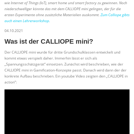
wie Internet of Things (IoT), smart home und smart factory zu gewinnen. Noch
niederschwelliger könnte das mit dem CALLIOPE mini gelingen, der für die
ersten Experimente ohne zusätzliche Materialien auskommt.
Zum Calliope gibts
auch einen Lehrerworkshop.
04.10.2021
Was ist der CALLIOPE mini?
Der CALLIOPE mini wurde für dritte Grundschulklassen entwickelt und
kommt etwas verspielt daher. Immerhin lässt er sich als
„Spannungsschätzgerät“ einsetzen. Zunächst wird beschrieben, wie der
CALLIOPE mini in Gamification-Konzepte passt. Danach wird dann der der
konkrete Aufbau beschrieben. Ein youtube Video zeigten den „CALLIOPE in
action“: