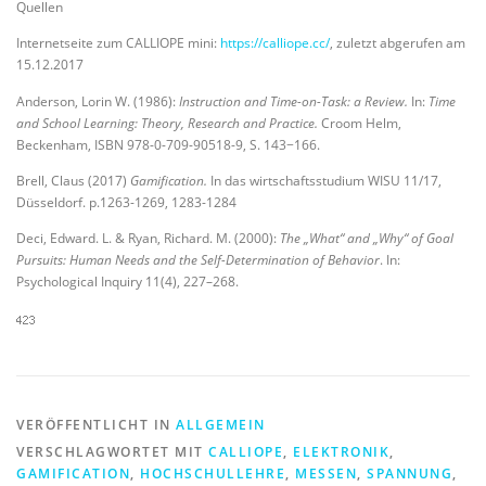
Quellen
Internetseite zum CALLIOPE mini:
https://calliope.cc/
, zuletzt abgerufen am
15.12.2017
Anderson, Lorin W. (1986):
Instruction and Time-on-Task: a Review.
In:
Time
and School Learning: Theory, Research and Practice.
Croom Helm,
Beckenham, ISBN 978-0-709-90518-9, S. 143−166.
Brell, Claus (2017)
Gamification.
In das wirtschaftsstudium WISU 11/17,
Düsseldorf. p.1263-1269, 1283-1284
Deci, Edward. L. & Ryan, Richard. M. (2000):
The „What“ and „Why“ of Goal
Pursuits: Human Needs and the Self-Determination of Behavior
. In:
Psychological Inquiry 11(4), 227–268.
VERÖFFENTLICHT IN
ALLGEMEIN
VERSCHLAGWORTET MIT
CALLIOPE
,
ELEKTRONIK
,
GAMIFICATION
,
HOCHSCHULLEHRE
,
MESSEN
,
SPANNUNG
,