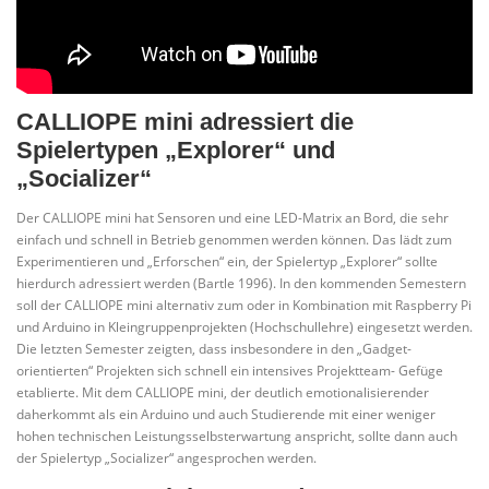
CALLIOPE mini adressiert die
Spielertypen „Explorer“ und
„Socializer“
Der CALLIOPE mini hat Sensoren und eine LED-Matrix an Bord, die sehr
einfach und schnell in Betrieb genommen werden können. Das lädt zum
Experimentieren und „Erforschen“ ein, der Spielertyp „Explorer“ sollte
hierdurch adressiert werden (Bartle 1996). In den kommenden Semestern
soll der CALLIOPE mini alternativ zum oder in Kombination mit Raspberry Pi
und Arduino in Kleingruppenprojekten (Hochschullehre) eingesetzt werden.
Die letzten Semester zeigten, dass
insbesondere in den „Gadget-
orientierten“ Projekten sich schnell ein intensives Projektteam- Gefüge
etablierte. Mit dem CALLIOPE mini, der deutlich emotionalisierender
daherkommt als ein Arduino und auch Studierende mit einer weniger
hohen technischen Leistungsselbsterwartung anspricht, sollte dann auch
der Spielertyp „Socializer“ angesprochen werden.