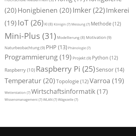
Imker
(22)
(20)
Honigbienen
(20)
Imkerei
IoT
(26)
(19)
Methode
(12)
KI
(8)
Königin
(7)
Messung
(7)
Mini-Plus
(31)
Motivation
(9)
Modellierung
(8)
PHP
(13)
Naturbeobachtung
(9)
Phänologie
(7)
Programmierung
(19)
Python
(12)
Projekt
(9)
Raspberry Pi
(25)
Sensor
(14)
Raspberry
(10)
Temperatur
(20)
Varroa
(19)
Topologie
(12)
Wirtschaftsinformatik
(17)
Wetterstation
(7)
Wissensmanagement
(7)
WLAN
(7)
Wägezelle
(7)