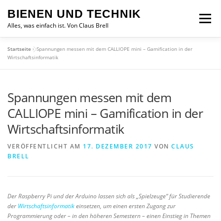
Zum
BIENEN UND TECHNIK
Inhalt
Menü
springen
Alles, was einfach ist. Von Claus Brell
Startseite
»
Spannungen messen mit dem CALLIOPE mini – Gamification in der
Wirtschaftsinformatik
Spannungen messen mit dem
CALLIOPE mini – Gamification in der
Wirtschaftsinformatik
VERÖFFENTLICHT AM
17. DEZEMBER 2017
VON
CLAUS
BRELL
Der Raspberry Pi und der Arduino lassen sich als „Spielzeuge“ für Studierende
der
Wirtschaftsinformatik
einsetzen, um einen ersten Zugang zur
Programmierung oder – in den höheren Semestern – einen Einstieg in Themen