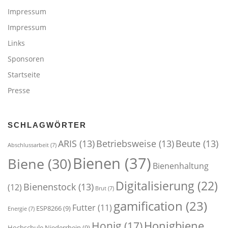
Impressum
Impressum
Links
Sponsoren
Startseite
Presse
SCHLAGWÖRTER
ARIS
(13)
Betriebsweise
(13)
Beute
(13)
Abschlussarbeit
(7)
Bienen
(37)
Biene
(30)
Bienenhaltung
Digitalisierung
(22)
Bienenstock
(13)
(12)
Brut
(7)
gamification
(23)
Futter
(11)
ESP8266
(9)
Energie
(7)
Honigbiene
Honig
(17)
Hochschule Niederrhein
(9)