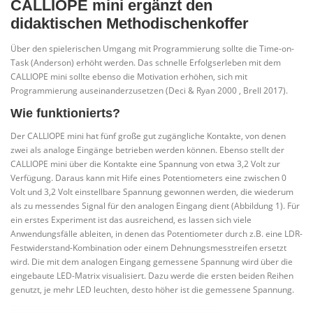
CALLIOPE mini ergänzt den
didaktischen Methodischenkoffer
Über den spielerischen Umgang mit Programmierung sollte die Time-on-
Task (Anderson) erhöht werden. Das schnelle Erfolgserleben mit dem
CALLIOPE mini sollte ebenso die Motivation erhöhen, sich mit
Programmierung auseinanderzusetzen (Deci & Ryan 2000 , Brell 2017).
Wie funktionierts?
Der CALLIOPE mini hat fünf große gut zugängliche Kontakte, von denen
zwei als analoge Eingänge betrieben werden können. Ebenso stellt der
CALLIOPE mini über die Kontakte eine Spannung von etwa 3,2 Volt zur
Verfügung. Daraus kann mit Hife eines Potentiometers eine zwischen 0
Volt und 3,2 Volt einstellbare Spannung gewonnen werden, die wiederum
als zu messendes Signal für den analogen Eingang dient (Abbildung 1). Für
ein erstes Experiment ist das ausreichend, es lassen sich viele
Anwendungsfälle ableiten, in denen das Potentiometer durch z.B. eine LDR-
Festwiderstand-Kombination oder einem Dehnungsmesstreifen ersetzt
wird. Die mit dem analogen Eingang gemessene Spannung wird über die
eingebaute LED-Matrix visualisiert. Dazu werde die ersten beiden Reihen
genutzt, je mehr LED leuchten, desto höher ist die gemessene Spannung.