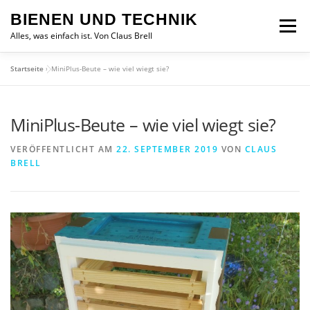
Zum
BIENEN UND TECHNIK
Inhalt
Menü
springen
Alles, was einfach ist. Von Claus Brell
Startseite
»
MiniPlus-Beute – wie viel wiegt sie?
MiniPlus-Beute – wie viel wiegt sie?
VERÖFFENTLICHT AM
22. SEPTEMBER 2019
VON
CLAUS
BRELL