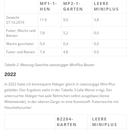
MP1-1-
MP2-1-
LEERE
HSN
GARTEN
MINIPLUS
Gewicht
11.6
9,0
3,8
27.10.2019
Futter, Wachs und
7,8
5,2
0,0
Bienen
Wachs geschätzt
0,4
0,4
0,0
Futter und Bienen
7,4
4,8
0,0
Tabelle 2: Messung Gewichte zweizargiger MiniPlus Beuten
2022
In 2022 habe ich konsequent Ableger gleich in zweizargige Mini-Plus
gebildet. Das Ergebnis steht in der Tabelle 3 (alle Werte in kg). Der
untersuchte Ableger hat aale Rähmchen selbst ausgebaut (keine
Mittelwände), in der oberen Zarge ist eine Kunststoff- Futtertasche mit
Haushaltszucker
B2204-
LEERE
GARTEN
MINIPLUS