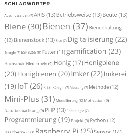
SCHLAGWÖRTER
ARIS
(13)
Betriebsweise
(13)
Beute
(13)
Abschlussarbeit
(7)
Bienen
(37)
Biene
(30)
Bienenhaltung
Digitalisierung
(22)
Bienenstock
(13)
(12)
Brut
(7)
gamification
(23)
Futter
(11)
ESP8266
(9)
Energie
(7)
Honigbiene
Honig
(17)
Hochschule Niederrhein
(9)
Imker
(22)
(20)
Honigbienen
(20)
Imkerei
IoT
(26)
(19)
Methode
(12)
KI
(8)
Königin
(7)
Messung
(7)
Mini-Plus
(31)
Motivation
(9)
Modellierung
(8)
PHP
(13)
Naturbeobachtung
(9)
Phänologie
(7)
Programmierung
(19)
Python
(12)
Projekt
(9)
Raspberry Pi
(25)
Sensor
(14)
Raspberry
(10)