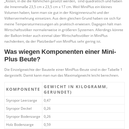
„Kisten, in die die Rähmchen gesetzt werden, sind quadratisch und haben
die Innenmaße 23,5 cm x 23,5 cm x 17 cm. Weil MiniPlus ein kleines
Volumen haben, kann man sie gut in der Königinnenzucht und der
Völkervermehrung einsetzen. Aus dem gleichen Grund haben sie sich für
meine Temperaturmessungen als praktisch erwiesen. Dagegen hält man
Wirtschaftsvölker normalerweise in größeren Systemen. Allerdings könnte
der Balkon-Imker auch einmal über Wirtschaftsvölker in MiniPlus
nachdenken, da der Platzbedarf von MiniPlus sehr gering ist.
Was wiegen Komponenten einer Mini-
Plus Beute?
Die Einzelgewichte der Bauteile einer MiniPlus-Beute sind in der Tabelle 1
dargestellt. Damit kann man nun das Maximalgewicht leicht berechnen.
GEWICHT IN KILOGRAMM,
KOMPONENTE
GERUNDET)
Styropor Leerzarge
0,47
Styropor Deckel
0,26
Styropor Bodenzarge
0,26
Holz Bodenzarge
0,59