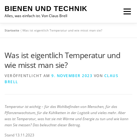
Zum
BIENEN UND TECHNIK
Inhalt
Menü
springen
Alles, was einfach ist. Von Claus Brell
Startseite
»
Was ist eigentlich Temperatur und wie misst man sie?
Was ist eigentlich Temperatur und
wie misst man sie?
VERÖFFENTLICHT AM
9. NOVEMBER 2023
VON
CLAUS
BRELL
Temperatur ist wichtig – für das Wohlbefinden von Menschen, für das
Pflanzenwachstum, für die Kühlketten in der Logistik und vieles mehr. Aber
was ist Temperatur, was hat sie mit Wärme und Energie zu tun und wie kann
man Sie messen? Das beleuchtet dieser Beitrag.
Stand 13.11.2023