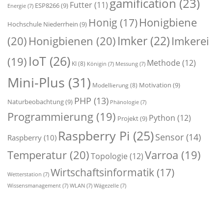
gamification
(23)
Futter
(11)
ESP8266
(9)
Energie
(7)
Honigbiene
Honig
(17)
Hochschule Niederrhein
(9)
Imker
(22)
(20)
Honigbienen
(20)
Imkerei
IoT
(26)
(19)
Methode
(12)
KI
(8)
Königin
(7)
Messung
(7)
Mini-Plus
(31)
Motivation
(9)
Modellierung
(8)
PHP
(13)
Naturbeobachtung
(9)
Phänologie
(7)
Programmierung
(19)
Python
(12)
Projekt
(9)
Raspberry Pi
(25)
Sensor
(14)
Raspberry
(10)
Temperatur
(20)
Varroa
(19)
Topologie
(12)
Wirtschaftsinformatik
(17)
Wetterstation
(7)
Wissensmanagement
(7)
WLAN
(7)
Wägezelle
(7)