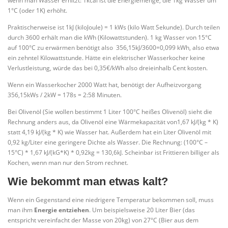
wenn man Wasser erhitzt: 1kcal ist die Energiemenge, die 1kg Wasser um
1°C (oder 1K) erhöht.
Praktischerweise ist 1kJ (kiloJoule) = 1 kWs (kilo Watt Sekunde). Durch teilen
durch 3600 erhält man die kWh (Kilowattstunden). 1 kg Wasser von 15°C
auf 100°C zu erwärmen benötigt also 356,15kJ/3600=0,099 kWh, also etwa
ein zehntel Kilowattstunde. Hätte ein elektrischer Wasserkocher keine
Verlustleistung, würde das bei 0,35€/kWh also dreieinhalb Cent kosten.
Wenn ein Wasserkocher 2000 Watt hat, benötigt der Aufheizvorgang
356,15kWs / 2kW = 178s = 2:58 Minuten.
Bei Olivenöl (Sie wollen bestimmt 1 Liter 100°C heißes Olivenöl) sieht die
Rechnung anders aus, da Olivenöl eine Wärmekapazität von1,67 kJ/(kg * K)
statt 4,19 kJ/(kg * K) wie Wasser hat. Außerdem hat ein Liter Olivenöl mit
0,92 kg/Liter eine geringere Dichte als Wasser. Die Rechnung: (100°C –
15°C) * 1,67 kJ/(kG*K) * 0,92kg = 130,6kJ. Scheinbar ist Frittieren billiger als
Kochen, wenn man nur den Strom rechnet.
Wie bekommt man etwas kalt?
Wenn ein Gegenstand eine niedrigere Temperatur bekommen soll, muss
man ihm
Energie entziehen
. Um beispielsweise 20 Liter Bier (das
entspricht vereinfacht der Masse von 20kg) von 27°C (Bier aus dem