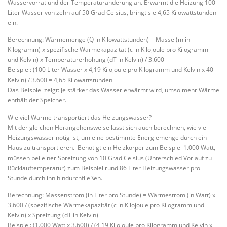
Wasservorrat und der Temperaturänderung an. Erwärmt die Heizung 100
Liter Wasser von zehn auf 50 Grad Celsius, bringt sie 4,65 Kilowattstunden
ein.
Berechnung: Wärmemenge (Q in Kilowattstunden) = Masse (m in
Kilogramm) x spezifische Wärmekapazität (c in Kilojoule pro Kilogramm
und Kelvin) x Temperaturerhöhung (dT in Kelvin) / 3.600
Beispiel: (100 Liter Wasser x 4,19 Kilojoule pro Kilogramm und Kelvin x 40
Kelvin) / 3.600 = 4,65 Kilowattstunden
Das Beispiel zeigt: Je stärker das Wasser erwärmt wird, umso mehr Wärme
enthält der Speicher.
Wie viel Wärme transportiert das Heizungswasser?
Mit der gleichen Herangehensweise lässt sich auch berechnen, wie viel
Heizungswasser nötig ist, um eine bestimmte Energiemenge durch ein
Haus zu transportieren. Benötigt ein Heizkörper zum Beispiel 1.000 Watt,
müssen bei einer Spreizung von 10 Grad Celsius (Unterschied Vorlauf zu
Rücklauftemperatur) zum Beispiel rund 86 Liter Heizungswasser pro
Stunde durch ihn hindurchfließen.
Berechnung: Massenstrom (in Liter pro Stunde) = Wärmestrom (in Watt) x
3.600 / (spezifische Wärmekapazität (c in Kilojoule pro Kilogramm und
Kelvin) x Spreizung (dT in Kelvin)
Beispiel: (1.000 Watt x 3.600) / (4,19 Kilojoule pro Kilogramm und Kelvin x