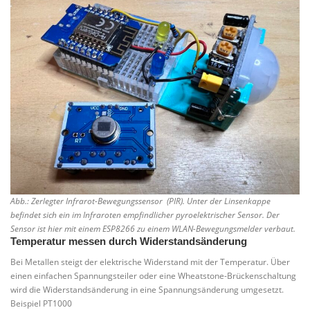
Abb.: Zerlegter Infrarot-Bewegungssensor (PIR). Unter der Linsenkappe
befindet sich ein im Infraroten empfindlicher pyroelektrischer Sensor. Der
Sensor ist hier mit einem ESP8266 zu einem WLAN-Bewegungsmelder verbaut.
Temperatur messen durch Widerstandsänderung
Bei Metallen steigt der elektrische Widerstand mit der Temperatur. Über
einen einfachen Spannungsteiler oder eine Wheatstone-Brückenschaltung
wird die Widerstandsänderung in eine Spannungsänderung umgesetzt.
Beispiel PT1000