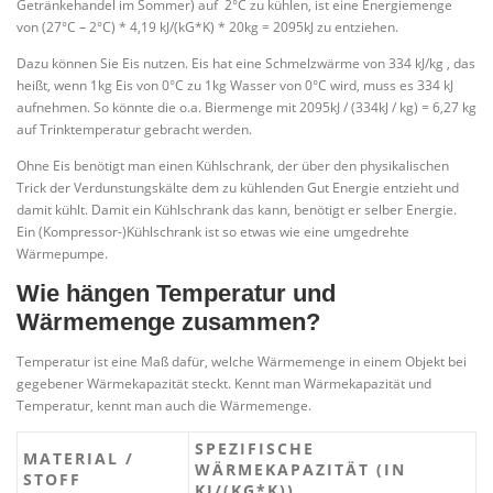
Getränkehandel im Sommer) auf 2°C zu kühlen, ist eine Energiemenge
von (27°C – 2°C) * 4,19 kJ/(kG*K) * 20kg = 2095kJ zu entziehen.
Dazu können Sie Eis nutzen. Eis hat eine Schmelzwärme von 334 kJ/kg , das
heißt, wenn 1kg Eis von 0°C zu 1kg Wasser von 0°C wird, muss es 334 kJ
aufnehmen. So könnte die o.a. Biermenge mit 2095kJ / (334kJ / kg) = 6,27 kg
auf Trinktemperatur gebracht werden.
Ohne Eis benötigt man einen Kühlschrank, der über den physikalischen
Trick der Verdunstungskälte dem zu kühlenden Gut Energie entzieht und
damit kühlt. Damit ein Kühlschrank das kann, benötigt er selber Energie.
Ein (Kompressor-)Kühlschrank ist so etwas wie eine umgedrehte
Wärmepumpe.
Wie hängen Temperatur und
Wärmemenge zusammen?
Temperatur ist eine Maß dafür, welche Wärmemenge in einem Objekt bei
gegebener Wärmekapazität steckt. Kennt man Wärmekapazität und
Temperatur, kennt man auch die Wärmemenge.
SPEZIFISCHE
MATERIAL /
WÄRMEKAPAZITÄT (IN
STOFF
KJ/(KG*K))