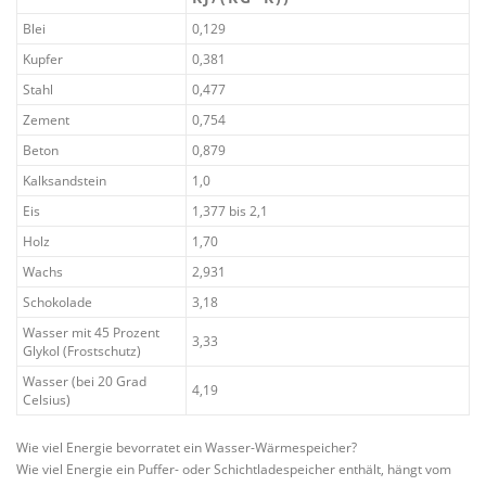
Blei
0,129
Kupfer
0,381
Stahl
0,477
Zement
0,754
Beton
0,879
Kalksandstein
1,0
Eis
1,377 bis 2,1
Holz
1,70
Wachs
2,931
Schokolade
3,18
Wasser mit 45 Prozent
3,33
Glykol (Frostschutz)
Wasser (bei 20 Grad
4,19
Celsius)
Wie viel Energie bevorratet ein Wasser-Wärmespeicher?
Wie viel Energie ein Puffer- oder Schichtladespeicher enthält, hängt vom