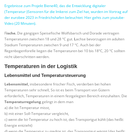
Ergebnisse zum Projekt Biene40, das die Entwicklung digitaler
(Temperatur-)Sensoren für die Imkerei zum Ziel hat, wurden im Vortrag auf
der eurobee 2023 in Friedrichshafen beleuchtet: Hier gehts zum youtube-
Video (20 Minuten).
F
ische.
Die gängigen Speisefische Wolfsbarsch und Dorade vertragen
Temperaturen zwischen 18 und 28 °C gut.
L
achse bevorzugen im adulten
Stadium Temperaturen zwischen 9 und 17 °C. Auch bei der
Regenbogenforelle liegen die Temperaturen bei 10 bis 18°C, 20 °C sollten
nicht überschritten werden.
Temperaturen in der Logistik
Lebensmittel und Temperatursteuerung
Lebensmittel,
insbesondere frischer Fisch, verderben bei hohen
Temperaturen sehr schnell, So ist es beim Transport von Gütern
erforderlich, Temperaturen in einem festgelegten Bereich einzuhalten. Die
Temperaturregelung
gelingt in dem man
a) die Ist-Temperatur misst,
b) mit einer Soll-Temperatur vergleicht,
c) wenn die Ist-Temperatur zu hoch ist, das Transportgut kühlt (das heißt:
Energie entzieht)
d) wenn die Temperatur zu niedrig ist, das Transportgut wärmt (das heißt: