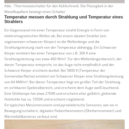
Abb. : Thermostatschalter für den Kühlschrank. Die Flüssigkeit in der
Metallkapillare betätigt einen Schalter
Temperatur messen durch Strahlung und Temperatur eines
Strahlers
Ein Gegenstand mit einer Temperatur strahlt Energie in Form von
elektromagnetischen Wellen ab. Bei einem idealen Strahler (ein
sogenannten schwarzer Körper) ist die Wellenlänge und die
Strahlungsleistung stark von der Temperatur abhängig. Ein Schwarzer
Körper emittiert bei einer Temperatur von z.B. 300 K eine
Strahlungsleistung von etwa 460 W/m². Für den Wellenlängenbereich, der
dieser Temperatur entspricht, ist das Auge nicht empfindlich und der
Schwarze Körper erscheint dunkel. Bei 5800 K (Temperatur der
Sonnenoberfläche) emittiert ein Schwarzer Körper eine Strahlungsleistung
von 64 MW/m². Bei dieser Temperatur liegt ein großer Teil der Strahlung
im sichtbaren Spektralbereich, und erscheint dem Auge weiß leuchtend.
Eine Glühlampe hat etwa 2700K und erscheint eher gelblich, glühende
Holzkohle hat ca. 1050K und erscheint rotglühend.
Ein typisches Messinstrument sind pyroelektrische Sensoren, wie sie in
Bewegungsschaltern, digitalen Fiebertheometern (Ohrthermometer) und
Wärmebildkameras verbaut sind.