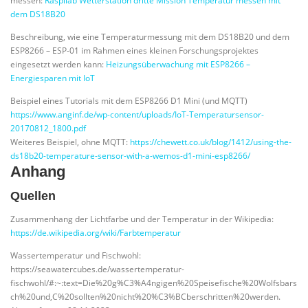
messen:
Raspilab Wetterstation dritte Mission Temperatur messen mit
dem DS18B20
Beschreibung, wie eine Temperaturmessung mit dem DS18B20 und dem
ESP8266 – ESP-01 im Rahmen eines kleinen Forschungsprojektes
eingesetzt werden kann:
Heizungsüberwachung mit ESP8266 –
Energiesparen mit IoT
Beispiel eines Tutorials mit dem ESP8266 D1 Mini (und MQTT)
https://www.anginf.de/wp-content/uploads/IoT-Temperatursensor-
20170812_1800.pdf
Weiteres Beispiel, ohne MQTT:
https://chewett.co.uk/blog/1412/using-the-
ds18b20-temperature-sensor-with-a-wemos-d1-mini-esp8266/
Anhang
Quellen
Zusammenhang der Lichtfarbe und der Temperatur in der Wikipedia:
https://de.wikipedia.org/wiki/Farbtemperatur
Wassertemperatur und Fischwohl:
https://seawatercubes.de/wassertemperatur-
fischwohl/#:~:text=Die%20g%C3%A4ngigen%20Speisefische%20Wolfsbars
ch%20und,C%20sollten%20nicht%20%C3%BCberschritten%20werden.