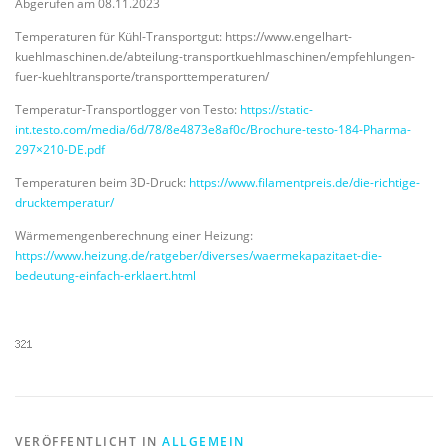
Abgerufen am 08.11.2023
Temperaturen für Kühl-Transportgut: https://www.engelhart-
kuehlmaschinen.de/abteilung-transportkuehlmaschinen/empfehlungen-
fuer-kuehltransporte/transporttemperaturen/
Temperatur-Transportlogger von Testo:
https://static-
int.testo.com/media/6d/78/8e4873e8af0c/Brochure-testo-184-Pharma-
297×210-DE.pdf
Temperaturen beim 3D-Druck:
https://www.filamentpreis.de/die-richtige-
drucktemperatur/
Wärmemengenberechnung einer Heizung:
https://www.heizung.de/ratgeber/diverses/waermekapazitaet-die-
bedeutung-einfach-erklaert.html
VERÖFFENTLICHT IN
ALLGEMEIN