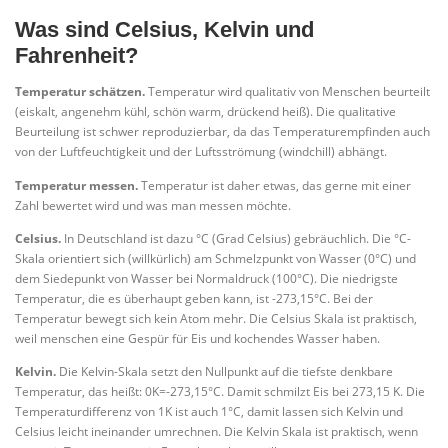
Was sind Celsius, Kelvin und
Fahrenheit?
Temperatur schätzen.
Temperatur wird qualitativ von Menschen beurteilt
(eiskalt, angenehm kühl, schön warm, drückend heiß). Die qualitative
Beurteilung ist schwer reproduzierbar, da das Temperaturempfinden auch
von der Luftfeuchtigkeit und der Luftsströmung (windchill) abhängt.
Temperatur messen.
Temperatur ist daher etwas, das gerne mit einer
Zahl bewertet wird und was man messen möchte.
Celsius.
In Deutschland ist dazu °C (Grad Celsius) gebräuchlich. Die °C-
Skala orientiert sich (willkürlich) am Schmelzpunkt von Wasser (0°C) und
dem Siedepunkt von Wasser bei Normaldruck (100°C). Die niedrigste
Temperatur, die es überhaupt geben kann, ist -273,15°C. Bei der
Temperatur bewegt sich kein Atom mehr. Die Celsius Skala ist praktisch,
weil menschen eine Gespür für Eis und kochendes Wasser haben.
Kelvin.
Die Kelvin-Skala setzt den Nullpunkt auf die tiefste denkbare
Temperatur, das heißt: 0K=-273,15°C. Damit schmilzt Eis bei 273,15 K. Die
Temperaturdifferenz von 1K ist auch 1°C, damit lassen sich Kelvin und
Celsius leicht ineinander umrechnen. Die Kelvin Skala ist praktisch, wenn