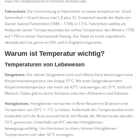
man mit Temperaturen in Formeln rechnen will.
Fahrenheit.
Die Umrechnung in Fahrenheit ist etwas komplizierter: Grad
Fahrenheit = Grad Celsius mal 1,8 plus 32. Entwickelt wurde die Skala von
Daniel Gabriel Fahrenheit (1686 – 1736) in 1714. Fahrenheit wählte als
Nullpunkt seiner Temperaturskala die tiefste Temperatur des Winters 1708
auf 1709 in seiner Heimatstadt Danzig. Die Skala ist recht unpraktisch,
deshalb wird sie gerne in USA und in England eingesetzt.
Warum ist Temperatur wichtig?
Temperaturen von Lebewesen
Säugetiere.
Die meiste Säugetiere (und auch Menschen) bevorzugen eine
Körperinnentemperatur von knapp 37°C. Mit einer längerdauernden
Körperinnentemperatur von mehr als 43°C und weniger als 31°C stirbt ein
Mensch. Dabei gibt es keine Variation zwischen Afrikanern und Eskimos.
Honigbienen.
Honigbienen versuchen in Ihren Beuten im Brutnest eine
Temperatur von 35°C +- 1°C zu halten. Außerhalb des Temperaturbereichs
entwickelt sich die Brut unzureichend. Am Rande der Wintertraube werden
10°C gemessen. Unterhalb von 8°C werden Honigbienen
bewegungsunfähig. Um Hornissen zu töten, können Honigbienen
Temperaturen von über 42°C erzeugen.