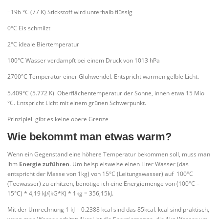
−196 °C (77 K) Stickstoff wird unterhalb flüssig
0°C Eis schmilzt
2°C ídeale Biertemperatur
100°C Wasser verdampft bei einem Druck von 1013 hPa
2700°C Temperatur einer Glühwendel. Entspricht warmen gelble Licht.
5.409°C (5.772 K) Oberflächentemperatur der Sonne, innen etwa 15 Mio
°C. Entspricht Licht mit einem grünen Schwerpunkt.
Prinzipiell gibt es keine obere Grenze
Wie bekommt man etwas warm?
Wenn ein Gegenstand eine höhere Temperatur bekommen soll, muss man
ihm
Energie zuführen
. Um beispielsweise einen Liter Wasser (das
entspricht der Masse von 1kg) von 15°C (Leitungswasser) auf 100°C
(Teewasser) zu erhitzen, benötige ich eine Energiemenge von (100°C –
15°C) * 4,19 kJ/(kG*K) * 1kg = 356,15kJ.
Mit der Umrechnung 1 kJ = 0.2388 kcal sind das 85kcal. kcal sind praktisch,