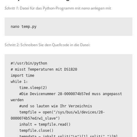
Schritt 1
: Datei für das Python-Programm mit
nano
anlegen mit
nano temp.py
Schritt 2: Schreiben Sie den Quellcode in die Datei:
#!/usr/bin/python

# misst Temperaturen mit DS1820

import time

while 1:

    time.sleep(2)

    #Die Devicenummer 28-0000074b57ed muss angepasst 
werden

    #und so lauten wie Ihr Verzeichnis

    tempfile = open("/sys/bus/w1/devices/28-
0000074b57ed/w1_slave")

    inhalt = tempfile.read()

    tempfile.close()

    tempdata = inhalt.split("\n")[1].split(" ")[9]
