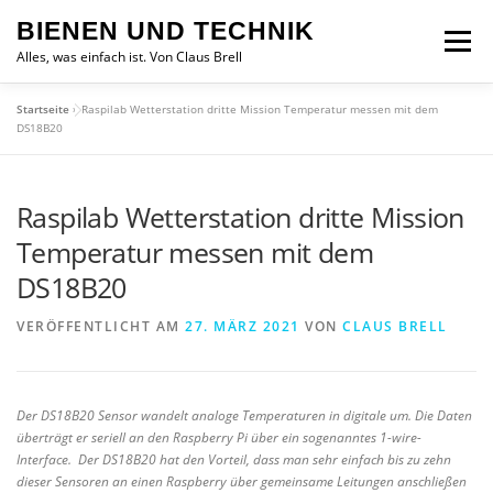
Zum
BIENEN UND TECHNIK
Inhalt
Menü
springen
Alles, was einfach ist. Von Claus Brell
Startseite
»
Raspilab Wetterstation dritte Mission Temperatur messen mit dem
DS18B20
Raspilab Wetterstation dritte Mission
Temperatur messen mit dem
DS18B20
VERÖFFENTLICHT AM
27. MÄRZ 2021
VON
CLAUS BRELL
Der DS18B20 Sensor wandelt analoge Temperaturen in digitale um. Die Daten
überträgt er seriell an den Raspberry Pi über ein sogenanntes 1-wire-
Interface. Der DS18B20 hat den Vorteil, dass man sehr einfach bis zu zehn
dieser Sensoren an einen Raspberry über gemeinsame Leitungen anschließen