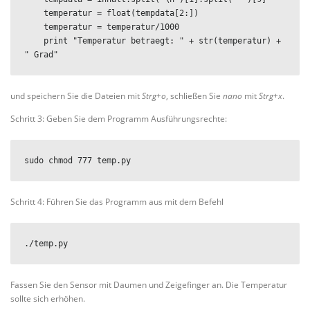
    temperatur = float(tempdata[2:])

    temperatur = temperatur/1000

    print "Temperatur betraegt: " + str(temperatur) + 
" Grad"
und speichern Sie die Dateien mit
Strg+o
, schließen Sie
nano
mit
Strg+x
.
Schritt 3: Geben Sie dem Programm Ausführungsrechte:
sudo chmod 777 temp.py
Schritt 4: Führen Sie das Programm aus mit dem Befehl
./temp.py
Fassen Sie den Sensor mit Daumen und Zeigefinger an. Die Temperatur
sollte sich erhöhen.