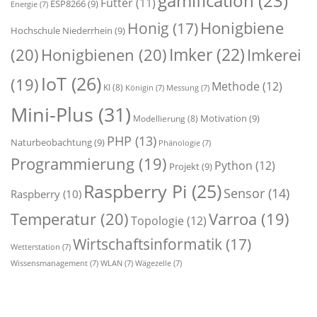
gamification
(23)
Futter
(11)
ESP8266
(9)
Energie
(7)
Honigbiene
Honig
(17)
Hochschule Niederrhein
(9)
Imker
(22)
(20)
Honigbienen
(20)
Imkerei
IoT
(26)
(19)
Methode
(12)
KI
(8)
Königin
(7)
Messung
(7)
Mini-Plus
(31)
Motivation
(9)
Modellierung
(8)
PHP
(13)
Naturbeobachtung
(9)
Phänologie
(7)
Programmierung
(19)
Python
(12)
Projekt
(9)
Raspberry Pi
(25)
Sensor
(14)
Raspberry
(10)
Temperatur
(20)
Varroa
(19)
Topologie
(12)
Wirtschaftsinformatik
(17)
Wetterstation
(7)
Wissensmanagement
(7)
WLAN
(7)
Wägezelle
(7)