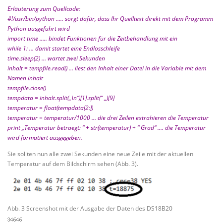
Erläuterung zum Quellcode:
#!/usr/bin/python ….. sorgt dafür, dass Ihr Quelltext direkt mit dem Programm
Python ausgeführt wird
import time ….. bindet Funktionen für die Zeitbehandlung mit ein
while 1: … damit startet eine Endlosschleife
time.sleep(2) … wartet zwei Sekunden
inhalt = tempfile.read() … liest den Inhalt einer Datei in die Variable mit dem
Namen inhalt
tempfile.close()
tempdata = inhalt.split(„\n“)[1].split(“ „)[9]
temperatur = float(tempdata[2:])
temperatur = temperatur/1000 … die drei Zeilen extrahieren die Temperatur
print „Temperatur betraegt: “ + str(temperatur) + “ Grad“ …. die Temperatur
wird formatiert ausgegeben.
Sie sollten nun alle zwei Sekunden eine neue Zeile mit der aktuellen
Temperatur auf dem Bildschirm sehen (Abb. 3).
Abb. 3 Screenshot mit der Ausgabe der Daten des DS18B20