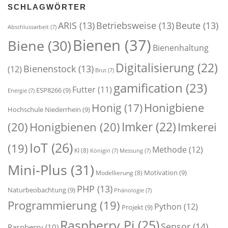
SCHLAGWÖRTER
ARIS
(13)
Betriebsweise
(13)
Beute
(13)
Abschlussarbeit
(7)
Bienen
(37)
Biene
(30)
Bienenhaltung
Digitalisierung
(22)
Bienenstock
(13)
(12)
Brut
(7)
gamification
(23)
Futter
(11)
ESP8266
(9)
Energie
(7)
Honigbiene
Honig
(17)
Hochschule Niederrhein
(9)
Imker
(22)
(20)
Honigbienen
(20)
Imkerei
IoT
(26)
(19)
Methode
(12)
KI
(8)
Königin
(7)
Messung
(7)
Mini-Plus
(31)
Motivation
(9)
Modellierung
(8)
PHP
(13)
Naturbeobachtung
(9)
Phänologie
(7)
Programmierung
(19)
Python
(12)
Projekt
(9)
Raspberry Pi
(25)
Sensor
(14)
Raspberry
(10)