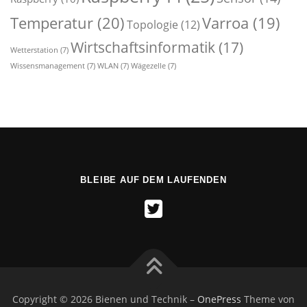
Temperatur
(20)
Varroa
(19)
Topologie
(12)
Wirtschaftsinformatik
(17)
Wetterstation
(7)
Wissensmanagement
(7)
WLAN
(7)
Wägezelle
(7)
BLEIBE AUF DEM LAUFENDEN
Copyright © 2026 Bienen und Technik
–
OnePress
Theme von