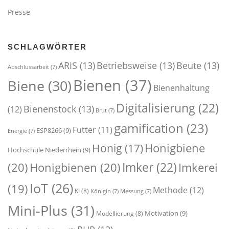
Presse
SCHLAGWÖRTER
ARIS
(13)
Betriebsweise
(13)
Beute
(13)
Abschlussarbeit
(7)
Bienen
(37)
Biene
(30)
Bienenhaltung
Digitalisierung
(22)
Bienenstock
(13)
(12)
Brut
(7)
gamification
(23)
Futter
(11)
ESP8266
(9)
Energie
(7)
Honigbiene
Honig
(17)
Hochschule Niederrhein
(9)
Imker
(22)
(20)
Honigbienen
(20)
Imkerei
IoT
(26)
(19)
Methode
(12)
KI
(8)
Königin
(7)
Messung
(7)
Mini-Plus
(31)
Motivation
(9)
Modellierung
(8)