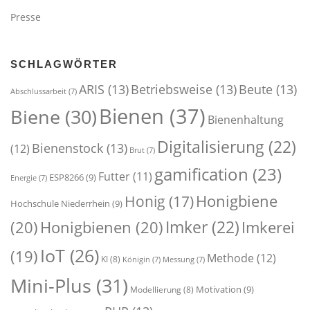
Presse
SCHLAGWÖRTER
ARIS
(13)
Betriebsweise
(13)
Beute
(13)
Abschlussarbeit
(7)
Bienen
(37)
Biene
(30)
Bienenhaltung
Digitalisierung
(22)
Bienenstock
(13)
(12)
Brut
(7)
gamification
(23)
Futter
(11)
ESP8266
(9)
Energie
(7)
Honigbiene
Honig
(17)
Hochschule Niederrhein
(9)
Imker
(22)
(20)
Honigbienen
(20)
Imkerei
IoT
(26)
(19)
Methode
(12)
KI
(8)
Königin
(7)
Messung
(7)
Mini-Plus
(31)
Motivation
(9)
Modellierung
(8)