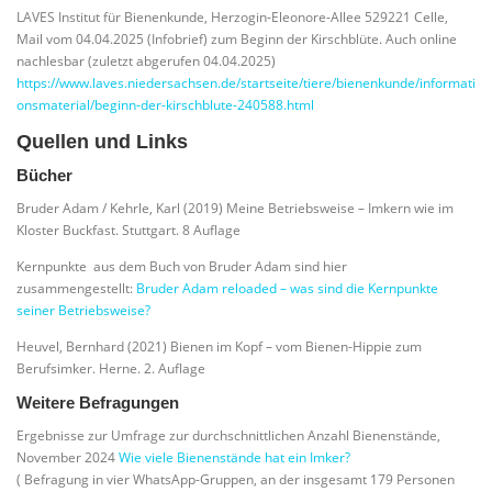
LAVES Institut für Bienenkunde, Herzogin-Eleonore-Allee 529221 Celle,
Mail vom 04.04.2025 (Infobrief) zum Beginn der Kirschblüte. Auch online
nachlesbar (zuletzt abgerufen 04.04.2025)
https://www.laves.niedersachsen.de/startseite/tiere/bienenkunde/informati
onsmaterial/beginn-der-kirschblute-240588.html
Quellen und Links
Bücher
Bruder Adam / Kehrle, Karl (2019) Meine Betriebsweise – Imkern wie im
Kloster Buckfast. Stuttgart. 8 Auflage
Kernpunkte aus dem Buch von Bruder Adam sind hier
zusammengestellt:
Bruder Adam reloaded – was sind die Kernpunkte
seiner Betriebsweise?
Heuvel, Bernhard (2021) Bienen im Kopf – vom Bienen-Hippie zum
Berufsimker. Herne. 2. Auflage
Weitere Befragungen
Ergebnisse zur Umfrage zur durchschnittlichen Anzahl Bienenstände,
November 2024
Wie viele Bienenstände hat ein Imker?
( Befragung in vier WhatsApp-Gruppen, an der insgesamt 179 Personen