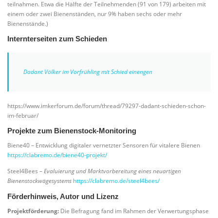
teilnahmen. Etwa die Hälfte der Teilnehmenden (91 von 179) arbeiten mit
einem oder zwei Bienenständen, nur 9% haben sechs oder mehr
Bienenstände.)
Internterseiten zum Schieden
Dadant Völker im Vorfrühling mit Schied einengen
https://www.imkerforum.de/forum/thread/79297-dadant-schieden-schon-
im-februar/
Projekte zum Bienenstock-Monitoring
Biene40 – Entwicklung digitaler vernetzter Sensoren für vitalere Bienen
https://clabremo.de/biene40-projekt/
Steel4Bees –
Evaluierung und Marktvorbereitung eines neuartigen
Bienenstockwägesystems
https://clabremo.de/steel4bees/
Förderhinweis, Autor und Lizenz
Projektförderung:
Die Befragung fand im Rahmen der Verwertungsphase