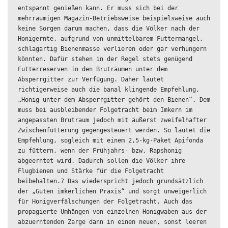
entspannt genießen kann. Er muss sich bei der 
mehrräumigen Magazin-Betriebsweise beispielsweise auch 
keine Sorgen darum machen, dass die Völker nach der 
Honigernte, aufgrund von unmittelbarem Futtermangel, 
schlagartig Bienenmasse verlieren oder gar verhungern 
könnten. Dafür stehen in der Regel stets genügend 
Futterreserven in den Bruträumen unter dem 
Absperrgitter zur Verfügung. Daher lautet 
richtigerweise auch die banal klingende Empfehlung, 
„Honig unter dem Absperrgitter gehört den Bienen“. Dem 
muss bei ausbleibender Folgetracht beim Imkern im 
angepassten Brutraum jedoch mit äußerst zweifelhafter 
Zwischenfütterung gegengesteuert werden. So lautet die 
Empfehlung, sogleich mit einem 2,5-kg-Paket Apifonda 
zu füttern, wenn der Frühjahrs- bzw. Rapshonig 
abgeerntet wird. Dadurch sollen die Völker ihre 
Flugbienen und Stärke für die Folgetracht 
beibehalten.7 Das wiederspricht jedoch grundsätzlich 
der „Guten imkerlichen Praxis“ und sorgt unweigerlich 
für Honigverfälschungen der Folgetracht. Auch das 
propagierte Umhängen von einzelnen Honigwaben aus der 
abzuerntenden Zarge dann in einen neuen, sonst leeren 