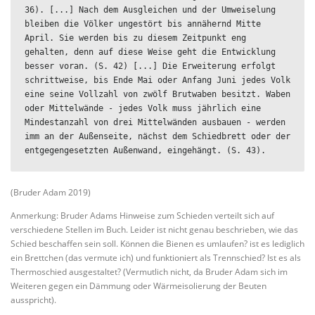
36). [...] Nach dem Ausgleichen und der Umweiselung 
bleiben die Völker ungestört bis annähernd Mitte 
April. Sie werden bis zu diesem Zeitpunkt eng 
gehalten, denn auf diese Weise geht die Entwicklung 
besser voran. (S. 42) [...] Die Erweiterung erfolgt 
schrittweise, bis Ende Mai oder Anfang Juni jedes Volk 
eine seine Vollzahl von zwölf Brutwaben besitzt. Waben 
oder Mittelwände - jedes Volk muss jährlich eine 
Mindestanzahl von drei Mittelwänden ausbauen - werden 
imm an der Außenseite, nächst dem Schiedbrett oder der 
entgegengesetzten Außenwand, eingehängt. (S. 43).
(Bruder Adam 2019)
Anmerkung: Bruder Adams Hinweise zum Schieden verteilt sich auf
verschiedene Stellen im Buch. Leider ist nicht genau beschrieben, wie das
Schied beschaffen sein soll. Können die Bienen es umlaufen? ist es lediglich
ein Brettchen (das vermute ich) und funktioniert als Trennschied? Ist es als
Thermoschied ausgestaltet? (Vermutlich nicht, da Bruder Adam sich im
Weiteren gegen ein Dämmung oder Wärmeisolierung der Beuten
ausspricht).