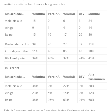
vertiefte statistische Untersuchung verzichtet.
Ich schiede…
Velutina
VereinA
VereinB
BSV
Summe
viele bis alle
15
0
6
3
24
einige
9
1
4
0
14
keine
15
19
17
29
80
Probandenzahl n
39
20
27
32
118
Grundgesamtheit
114
46
85
43
288
Rücklaufquote
34%
43%
32%
74%
41%
in Prozent
Alle
Ich schiede …
Velutina
VereinA
VereinB
BSV
zusammen
viele bis alle
38%
0%
22%
9%
20%
einige
23%
5%
15%
0%
12%
keine
38%
95%
63%
91%
68%
Tab. 1: Absolute und relative Anzahlen. In den Spalten sind die vier