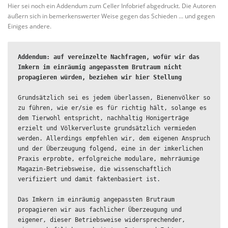
Hier sei noch ein Addendum zum Celler Infobrief abgedruckt. Die Autoren
äußern sich in bemerkenswerter Weise gegen das Schieden … und gegen
Einiges andere.
Addendum:
 auf vereinzelte Nachfragen, wofür wir das 
Imkern im einräumig angepasstem Brutraum nicht 
propagieren würden, beziehen wir hier Stellung
Grundsätzlich sei es jedem überlassen, Bienenvölker so 
zu führen, wie er/sie es für richtig hält, solange es 
dem Tierwohl entspricht, nachhaltig Honigerträge 
erzielt und Völkerverluste grundsätzlich vermieden 
werden. Allerdings empfehlen wir, dem eigenen Anspruch 
und der Überzeugung folgend, eine in der imkerlichen 
Praxis erprobte, erfolgreiche modulare, mehrräumige 
Magazin-Betriebsweise, die wissenschaftlich 
verifiziert und damit faktenbasiert ist.

Das Imkern im einräumig angepassten Brutraum 
propagieren wir aus fachlicher Überzeugung und 
eigener, dieser Betriebsweise widersprechender, 