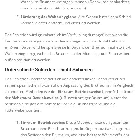
Waben ins Brutnest umtragen können. (Das wurde beobachtet,
aber nich nicht quantitativ gemessen)
Förderung der Wabenhygiene
: Alte Waben hinter dem Schied
können leichter entfernt und erneuert werden.
Das Schieden wird grundsätzlich im Vorfrühling durchgeführt, wenn die
Temperaturen steigen und die Bienen beginnen, ihre Brutaktivität zu
erhöhen. Dabei wird beispielsweise in Dadant der Brutraum auf etwa 5-6
Waben eingeengt, wobei das Brutnest in der Mitte liegt und Futterwaben
außen positioniert werden.
Unterschiede Schieden – nicht Schieden
Das Schieden unterscheidet sich von anderen Imker-Techniken durch
seinen spezifischen Fokus auf die Anpassung des Brutraums. Im Vergleich
zu anderen Methoden wie der
Einraum-Betriebsweise
(ohne Schied) oder
der
Mehrraum-Betriebsweise
(z.B. zweizargiger Brutraum) bietet das
Schieden eine gezielte Kontrolle über die Brutnestgröße und die
Futterwabenposition.
Einraum-Betriebsweise
: Diese Methode nutzt den gesamten
Brutraum ohne Einschränkungen. Im Gegensatz dazu begrenzt
das Schieden den Brutraum, was eine bessere Wärmeeffizienz