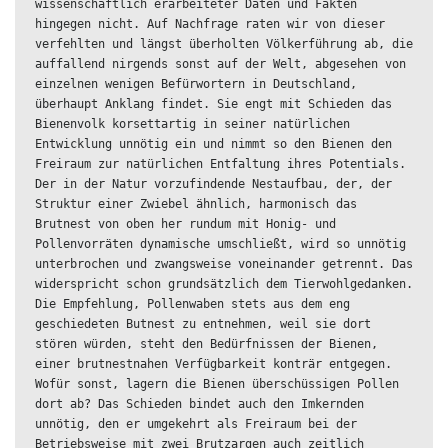
wissenschaftlich erarbeiteter Daten und Fakten 
hingegen nicht. Auf Nachfrage raten wir von dieser 
verfehlten und längst überholten Völkerführung ab, die 
auffallend nirgends sonst auf der Welt, abgesehen von 
einzelnen wenigen Befürwortern in Deutschland, 
überhaupt Anklang findet. Sie engt mit Schieden das 
Bienenvolk korsettartig in seiner natürlichen 
Entwicklung unnötig ein und nimmt so den Bienen den 
Freiraum zur natürlichen Entfaltung ihres Potentials. 
Der in der Natur vorzufindende Nestaufbau, der, der 
Struktur einer Zwiebel ähnlich, harmonisch das 
Brutnest von oben her rundum mit Honig- und 
Pollenvorräten dynamische umschließt, wird so unnötig 
unterbrochen und zwangsweise voneinander getrennt. Das 
widerspricht schon grundsätzlich dem Tierwohlgedanken. 
Die Empfehlung, Pollenwaben stets aus dem eng 
geschiedeten Butnest zu entnehmen, weil sie dort 
stören würden, steht den Bedürfnissen der Bienen, 
einer brutnestnahen Verfügbarkeit konträr entgegen. 
Wofür sonst, lagern die Bienen überschüssigen Pollen 
dort ab? Das Schieden bindet auch den Imkernden 
unnötig, den er umgekehrt als Freiraum bei der 
Betriebsweise mit zwei Brutzargen auch zeitlich 