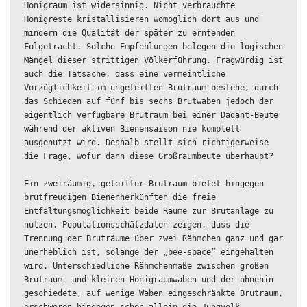
Honigraum ist widersinnig. Nicht verbrauchte 
Honigreste kristallisieren womöglich dort aus und 
mindern die Qualität der später zu erntenden 
Folgetracht. Solche Empfehlungen belegen die logischen 
Mängel dieser strittigen Völkerführung. Fragwürdig ist 
auch die Tatsache, dass eine vermeintliche 
Vorzüglichkeit im ungeteilten Brutraum bestehe, durch 
das Schieden auf fünf bis sechs Brutwaben jedoch der 
eigentlich verfügbare Brutraum bei einer Dadant-Beute 
während der aktiven Bienensaison nie komplett 
ausgenutzt wird. Deshalb stellt sich richtigerweise 
die Frage, wofür dann diese Großraumbeute überhaupt?

Ein zweiräumig, geteilter Brutraum bietet hingegen 
brutfreudigen Bienenherkünften die freie 
Entfaltungsmöglichkeit beide Räume zur Brutanlage zu 
nutzen. Populationsschätzdaten zeigen, dass die 
Trennung der Bruträume über zwei Rähmchen ganz und gar 
unerheblich ist, solange der „bee-space“ eingehalten 
wird. Unterschiedliche Rähmchenmaße zwischen großen 
Brutraum- und kleinen Honigraumwaben und der ohnehin 
geschiedete, auf wenige Waben eingeschränkte Brutraum, 