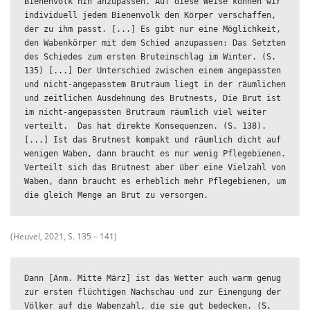
Bienenvolk hin anzupassen. Auf diese Weise können wir 
individuell jedem Bienenvolk den Körper verschaffen, 
der zu ihm passt. [...] Es gibt nur eine Möglichkeit, 
den Wabenkörper mit dem Schied anzupassen: Das Setzten 
des Schiedes zum ersten Bruteinschlag im Winter. (S. 
135) [...] Der Unterschied zwischen einem angepassten 
und nicht-angepasstem Brutraum liegt in der räumlichen 
und zeitlichen Ausdehnung des Brutnests, Die Brut ist 
im nicht-angepassten Brutraum räumlich viel weiter 
verteilt.  Das hat direkte Konsequenzen. (S. 138). 
[...] Ist das Brutnest kompakt und räumlich dicht auf 
wenigen Waben, dann braucht es nur wenig Pflegebienen. 
Verteilt sich das Brutnest aber über eine Vielzahl von 
Waben, dann braucht es erheblich mehr Pflegebienen, um 
die gleich Menge an Brut zu versorgen.
(Heuvel, 2021, S. 135 – 141)
Dann [Anm. Mitte März] ist das Wetter auch warm genug 
zur ersten flüchtigen Nachschau und zur Einengung der 
Völker auf die Wabenzahl, die sie gut bedecken. (S. 