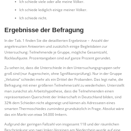
Ich schiede viele oder alle meine Völker.
Ich schiede lediglich einige meiner Völker.
Ich schiede nicht.
Ergebnisse der Befragung
In der Tab. 1 finden Sie die detaillierten Ergebnisse – Anzahl der
angekreuzten Antworten und zusätzlich einige Begleitdaten zur
Untersuchung: Teilnehmende je Gruppe, mögliche Gesamtzahl,
Rücklaufquote. Prozentangaben sind auf ganze Prozent gerundet.
Zu sehen ist, dass die Unterschiede in den Untersuchungsgruppen sehr
groß sind (nur Augenschein, ohne Sgnifikanzprüfung). Nur in der Gruppe
„Velutina“ schiedet mehr als ein Drittel der Probanden. Das legt nahe, die
Befragung mit einer größeren Teilnehmerzahl zu wiederholen. Unterstellt
man zunächst als Arbeitshypothese, dass die Teilnehmenden einen
repräsentativen Querschnitt der Imkerschaft in Deutschland bilden, sind
32% dem Schieden nicht abgeneigt und kämen als Adressaten eines
smarten Thermoschiedes zumindest grundsätzlich in Frage. Absolut wäre
das ein Markt von etwa 54.000 Imkern.
Aufgrund der geringen Fallzahl von insgesamt 118 und der räumlichen
Beschränkung von zwei Imker-Vereinen am Niederrhein wurde auf eine