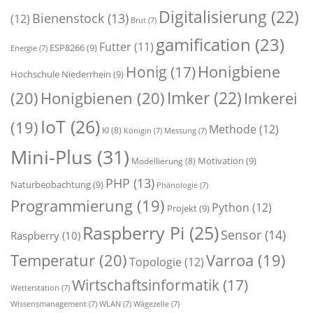
Digitalisierung
(22)
Bienenstock
(13)
(12)
Brut
(7)
gamification
(23)
Futter
(11)
ESP8266
(9)
Energie
(7)
Honigbiene
Honig
(17)
Hochschule Niederrhein
(9)
Imker
(22)
(20)
Honigbienen
(20)
Imkerei
IoT
(26)
(19)
Methode
(12)
KI
(8)
Königin
(7)
Messung
(7)
Mini-Plus
(31)
Motivation
(9)
Modellierung
(8)
PHP
(13)
Naturbeobachtung
(9)
Phänologie
(7)
Programmierung
(19)
Python
(12)
Projekt
(9)
Raspberry Pi
(25)
Sensor
(14)
Raspberry
(10)
Temperatur
(20)
Varroa
(19)
Topologie
(12)
Wirtschaftsinformatik
(17)
Wetterstation
(7)
Wissensmanagement
(7)
WLAN
(7)
Wägezelle
(7)