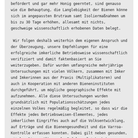
befördert und gar mehr Honig geerntet, sind genauso 
wie die Behauptung, die Langlebigkeit der Bienen könne 
sich im angepassten Brutraum samt Isoliermaßnahmen um 
bis zu 30 Tage erhöhen, allesamt mit nichts, 
geschweige wissenschaftlich erhobenen Daten belegt.

 Wir folgen deshalb weiterhin dem eigenen Anspruch und 
der Überzeugung, unsere Empfehlungen für eine 
erfolgreiche imkerliche Betriebsweise wissenschaftlich 
verifiziert und damit faktenbasiert an Sie 
weiterzugeben. Dafür wurden umfangreiche mehrjährige 
Untersuchungen mit vielen Völkern, zusammen mit Imker 
und Imkerinnen aus der Praxis (Multiplikatoren) und 
auch in Kooperation mit anderen Bieneninstituten 
durchgeführt, um mögliche geographische Effekte mit 
aufzunehmen. Alle diese Untersuchungen wurden 
grundsätzlich mit Populationsschätzungen jedes 
einzelnen Volkes regelmäßig begleitet, so dass wir die 
Effekte jedes Betriebsweisen-Elementes, jedes 
imkerlichen Eingriffes auch auf die Volksentwicklung, 
auf Erträge und die Bienengesundheit und die Varroa-
Kontrolle erfassen konnten. Dabei gilt neben gesunden, 