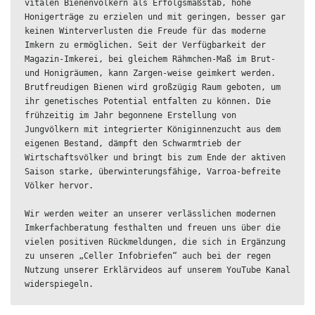
vitalen Bienenvölkern als Erfolgsmaßstab, hohe 
Honigerträge zu erzielen und mit geringen, besser gar 
keinen Winterverlusten die Freude für das moderne 
Imkern zu ermöglichen. Seit der Verfügbarkeit der 
Magazin-Imkerei, bei gleichem Rähmchen-Maß im Brut- 
und Honigräumen, kann Zargen-weise geimkert werden. 
Brutfreudigen Bienen wird großzügig Raum geboten, um 
ihr genetisches Potential entfalten zu können. Die 
frühzeitig im Jahr begonnene Erstellung von 
Jungvölkern mit integrierter Königinnenzucht aus dem 
eigenen Bestand, dämpft den Schwarmtrieb der 
Wirtschaftsvölker und bringt bis zum Ende der aktiven 
Saison starke, überwinterungsfähige, Varroa-befreite 
Völker hervor.

Wir werden weiter an unserer verlässlichen modernen 
Imkerfachberatung festhalten und freuen uns über die 
vielen positiven Rückmeldungen, die sich in Ergänzung 
zu unseren „Celler Infobriefen“ auch bei der regen 
Nutzung unserer Erklärvideos auf unserem YouTube Kanal 
widerspiegeln.