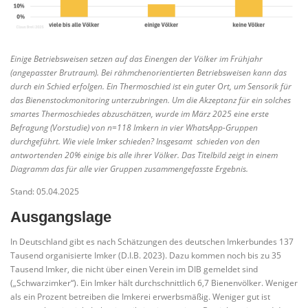
Einige Betriebsweisen setzen auf das Einengen der Völker im Frühjahr
(angepasster Brutraum). Bei rähmchenorientierten Betriebsweisen kann das
durch ein Schied erfolgen. Ein Thermoschied ist ein guter Ort, um Sensorik für
das Bienenstockmonitoring unterzubringen. Um die Akzeptanz für ein solches
smartes Thermoschiedes abzuschätzen, wurde im März 2025 eine erste
Befragung (Vorstudie) von n=118 Imkern in vier WhatsApp-Gruppen
durchgeführt. Wie viele Imker schieden? Insgesamt schieden von den
antwortenden 20% einige bis alle ihrer Völker. Das Titelbild zeigt in einem
Diagramm das für alle vier Gruppen zusammengefasste Ergebnis.
Stand: 05.04.2025
Ausgangslage
In Deutschland gibt es nach Schätzungen des deutschen Imkerbundes 137
Tausend organisierte Imker (D.I.B. 2023). Dazu kommen noch bis zu 35
Tausend Imker, die nicht über einen Verein im DIB gemeldet sind
(„Schwarzimker“). Ein Imker hält durchschnittlich 6,7 Bienenvölker. Weniger
als ein Prozent betreiben die Imkerei erwerbsmäßig. Weniger gut ist