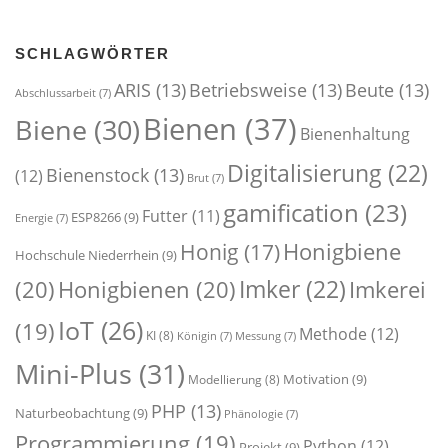
SCHLAGWÖRTER
ARIS
(13)
Betriebsweise
(13)
Beute
(13)
Abschlussarbeit
(7)
Bienen
(37)
Biene
(30)
Bienenhaltung
Digitalisierung
(22)
Bienenstock
(13)
(12)
Brut
(7)
gamification
(23)
Futter
(11)
ESP8266
(9)
Energie
(7)
Honigbiene
Honig
(17)
Hochschule Niederrhein
(9)
Imker
(22)
(20)
Honigbienen
(20)
Imkerei
IoT
(26)
(19)
Methode
(12)
KI
(8)
Königin
(7)
Messung
(7)
Mini-Plus
(31)
Motivation
(9)
Modellierung
(8)
PHP
(13)
Naturbeobachtung
(9)
Phänologie
(7)
Programmierung
(19)
Python
(12)
Projekt
(9)