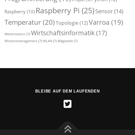
Raspberry Pi
(25)
Sensor
(14)
Raspberry
(10)
Temperatur
(20)
Varroa
(19)
Topologie
(12)
Wirtschaftsinformatik
(17)
Wetterstation
(7)
Wissensmanagement
(7)
WLAN
(7)
Wägezelle
(7)
BLEIBE AUF DEM LAUFENDEN