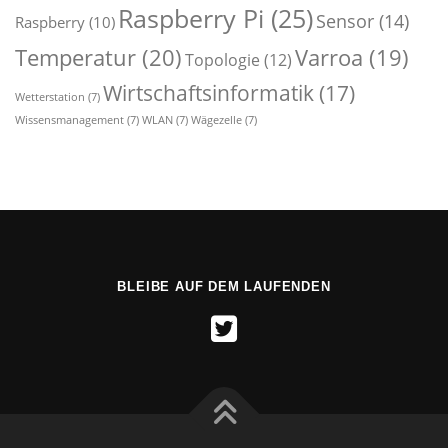
Raspberry Pi
(25)
Sensor
(14)
Raspberry
(10)
Temperatur
(20)
Varroa
(19)
Topologie
(12)
Wirtschaftsinformatik
(17)
Wetterstation
(7)
Wissensmanagement
(7)
WLAN
(7)
Wägezelle
(7)
BLEIBE AUF DEM LAUFENDEN