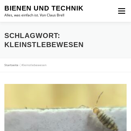
Zum
BIENEN UND TECHNIK
Inhalt
Menü
springen
Alles, was einfach ist. Von Claus Brell
SCHLAGWORT:
KLEINSTLEBEWESEN
Startseite
»
Kleinstlebewesen