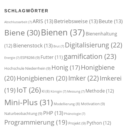
SCHLAGWÖRTER
ARIS
(13)
Betriebsweise
(13)
Beute
(13)
Abschlussarbeit
(7)
Bienen
(37)
Biene
(30)
Bienenhaltung
Digitalisierung
(22)
Bienenstock
(13)
(12)
Brut
(7)
gamification
(23)
Futter
(11)
ESP8266
(9)
Energie
(7)
Honigbiene
Honig
(17)
Hochschule Niederrhein
(9)
Imker
(22)
(20)
Honigbienen
(20)
Imkerei
IoT
(26)
(19)
Methode
(12)
KI
(8)
Königin
(7)
Messung
(7)
Mini-Plus
(31)
Motivation
(9)
Modellierung
(8)
PHP
(13)
Naturbeobachtung
(9)
Phänologie
(7)
Programmierung
(19)
Python
(12)
Projekt
(9)