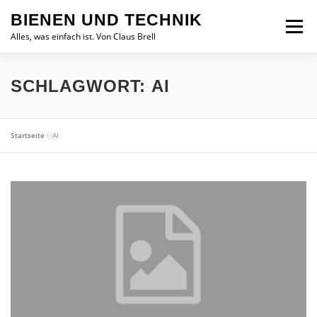
Zum
BIENEN UND TECHNIK
Inhalt
Menü
springen
Alles, was einfach ist. Von Claus Brell
SCHLAGWORT:
AI
Startseite
»
AI