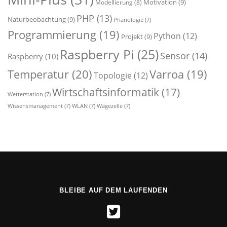
Motivation
(9)
Modellierung
(8)
PHP
(13)
Naturbeobachtung
(9)
Phänologie
(7)
Programmierung
(19)
Python
(12)
Projekt
(9)
Raspberry Pi
(25)
Sensor
(14)
Raspberry
(10)
Temperatur
(20)
Varroa
(19)
Topologie
(12)
Wirtschaftsinformatik
(17)
Wetterstation
(7)
Wissensmanagement
(7)
WLAN
(7)
Wägezelle
(7)
BLEIBE AUF DEM LAUFENDEN