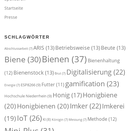
Startseite
Presse
SCHLAGWÖRTER
ARIS
(13)
Betriebsweise
(13)
Beute
(13)
Abschlussarbeit
(7)
Bienen
(37)
Biene
(30)
Bienenhaltung
Digitalisierung
(22)
Bienenstock
(13)
(12)
Brut
(7)
gamification
(23)
Futter
(11)
ESP8266
(9)
Energie
(7)
Honigbiene
Honig
(17)
Hochschule Niederrhein
(9)
Imker
(22)
(20)
Honigbienen
(20)
Imkerei
IoT
(26)
(19)
Methode
(12)
KI
(8)
Königin
(7)
Messung
(7)
Mini-Plus
(31)