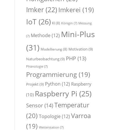
Imker
(22)
Imkerei
(19)
IoT
(26)
KI
(8)
Königin
(7)
Messung
Mini-Plus
Methode
(12)
(7)
(31)
Motivation
(9)
Modellierung
(8)
PHP
(13)
Naturbeobachtung
(9)
Phänologie
(7)
Programmierung
(19)
Python
(12)
Raspberry
Projekt
(9)
Raspberry Pi
(25)
(10)
Temperatur
Sensor
(14)
(20)
Varroa
Topologie
(12)
(19)
Wetterstation
(7)