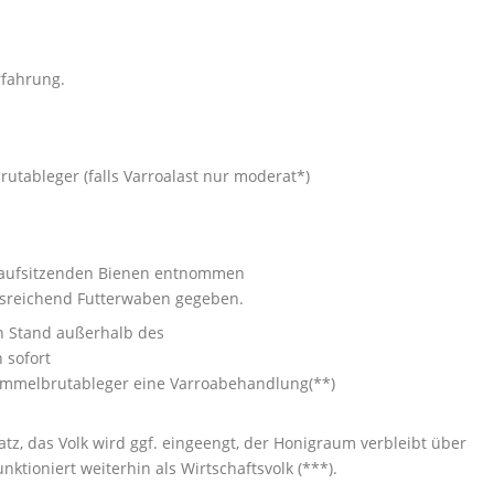
rfahrung.
tableger (falls Varroalast nur moderat*)
 aufsitzenden Bienen entnommen
sreichend Futterwaben gegeben.
 Stand außerhalb des
 sofort
ammelbrutableger eine Varroabehandlung(**)
atz, das Volk wird ggf. eingeengt, der Honigraum verbleibt über
nktioniert weiterhin als Wirtschaftsvolk (***).