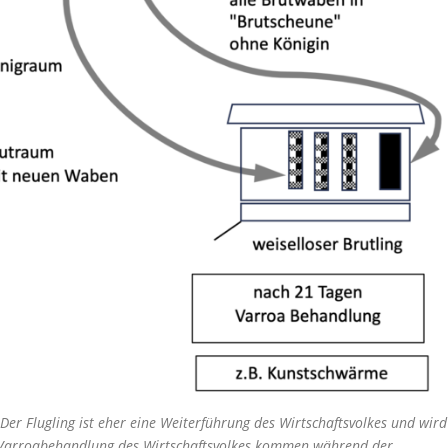
Der Flugling ist eher eine Weiterführung des Wirtschaftsvolkes und wird
s Varroabehandlung des Wirtschaftsvolkes kommen während der