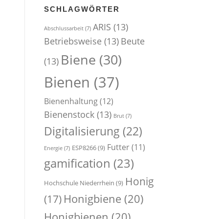
SCHLAGWÖRTER
ARIS
(13)
Abschlussarbeit
(7)
Betriebsweise
(13)
Beute
Biene
(30)
(13)
Bienen
(37)
Bienenhaltung
(12)
Bienenstock
(13)
Brut
(7)
Digitalisierung
(22)
Futter
(11)
ESP8266
(9)
Energie
(7)
gamification
(23)
Honig
Hochschule Niederrhein
(9)
Honigbiene
(20)
(17)
Honigbienen
(20)