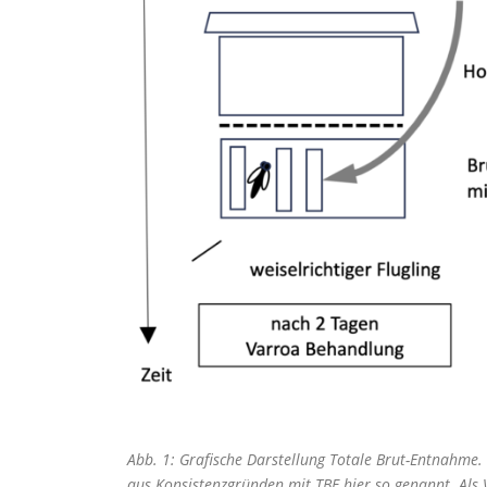
Abb. 1: Grafische Darstellung Totale Brut-Entnahme. 
aus Konsistenzgründen mit TBE hier so genannt. Al