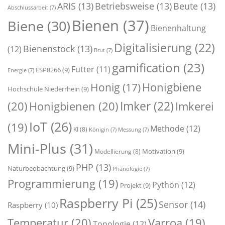
ARIS
(13)
Betriebsweise
(13)
Beute
(13)
Abschlussarbeit
(7)
Bienen
(37)
Biene
(30)
Bienenhaltung
Digitalisierung
(22)
Bienenstock
(13)
(12)
Brut
(7)
gamification
(23)
Futter
(11)
ESP8266
(9)
Energie
(7)
Honigbiene
Honig
(17)
Hochschule Niederrhein
(9)
Imker
(22)
(20)
Honigbienen
(20)
Imkerei
IoT
(26)
(19)
Methode
(12)
KI
(8)
Königin
(7)
Messung
(7)
Mini-Plus
(31)
Motivation
(9)
Modellierung
(8)
PHP
(13)
Naturbeobachtung
(9)
Phänologie
(7)
Programmierung
(19)
Python
(12)
Projekt
(9)
Raspberry Pi
(25)
Sensor
(14)
Raspberry
(10)
Temperatur
(20)
Varroa
(19)
Topologie
(12)