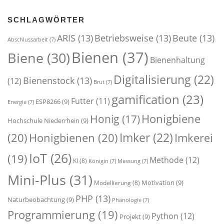
SCHLAGWÖRTER
ARIS
(13)
Betriebsweise
(13)
Beute
(13)
Abschlussarbeit
(7)
Bienen
(37)
Biene
(30)
Bienenhaltung
Digitalisierung
(22)
Bienenstock
(13)
(12)
Brut
(7)
gamification
(23)
Futter
(11)
ESP8266
(9)
Energie
(7)
Honigbiene
Honig
(17)
Hochschule Niederrhein
(9)
Imker
(22)
(20)
Honigbienen
(20)
Imkerei
IoT
(26)
(19)
Methode
(12)
KI
(8)
Königin
(7)
Messung
(7)
Mini-Plus
(31)
Motivation
(9)
Modellierung
(8)
PHP
(13)
Naturbeobachtung
(9)
Phänologie
(7)
Programmierung
(19)
Python
(12)
Projekt
(9)