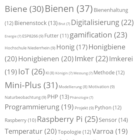
Bienen
(37)
Biene
(30)
Bienenhaltung
Digitalisierung
(22)
Bienenstock
(13)
(12)
Brut
(7)
gamification
(23)
Futter
(11)
ESP8266
(9)
Energie
(7)
Honigbiene
Honig
(17)
Hochschule Niederrhein
(9)
Imker
(22)
(20)
Honigbienen
(20)
Imkerei
IoT
(26)
(19)
Methode
(12)
KI
(8)
Königin
(7)
Messung
(7)
Mini-Plus
(31)
Motivation
(9)
Modellierung
(8)
PHP
(13)
Naturbeobachtung
(9)
Phänologie
(7)
Programmierung
(19)
Python
(12)
Projekt
(9)
Raspberry Pi
(25)
Sensor
(14)
Raspberry
(10)
Temperatur
(20)
Varroa
(19)
Topologie
(12)