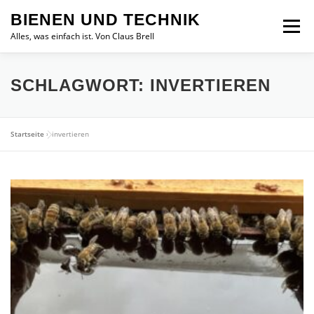
Zum
BIENEN UND TECHNIK
Inhalt
Menü
springen
Alles, was einfach ist. Von Claus Brell
SCHLAGWORT:
INVERTIEREN
Startseite
»
invertieren