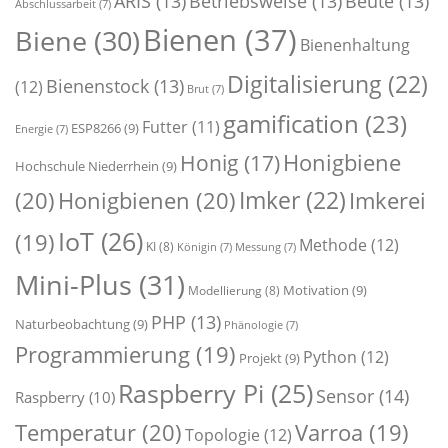
ARIS
(13)
Betriebsweise
(13)
Beute
(13)
Abschlussarbeit
(7)
Bienen
(37)
Biene
(30)
Bienenhaltung
Digitalisierung
(22)
Bienenstock
(13)
(12)
Brut
(7)
gamification
(23)
Futter
(11)
ESP8266
(9)
Energie
(7)
Honigbiene
Honig
(17)
Hochschule Niederrhein
(9)
Imker
(22)
(20)
Honigbienen
(20)
Imkerei
IoT
(26)
(19)
Methode
(12)
KI
(8)
Königin
(7)
Messung
(7)
Mini-Plus
(31)
Motivation
(9)
Modellierung
(8)
PHP
(13)
Naturbeobachtung
(9)
Phänologie
(7)
Programmierung
(19)
Python
(12)
Projekt
(9)
Raspberry Pi
(25)
Sensor
(14)
Raspberry
(10)
Temperatur
(20)
Varroa
(19)
Topologie
(12)