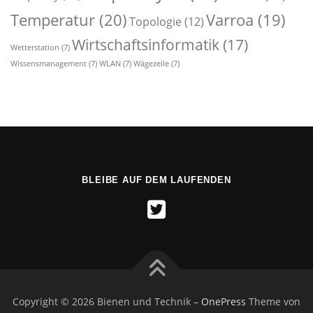
Temperatur
(20)
Varroa
(19)
Topologie
(12)
Wirtschaftsinformatik
(17)
Wetterstation
(7)
Wissensmanagement
(7)
WLAN
(7)
Wägezelle
(7)
BLEIBE AUF DEM LAUFENDEN
Copyright © 2026 Bienen und Technik
–
OnePress
Theme von