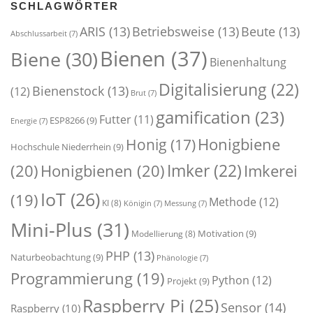
SCHLAGWÖRTER
ARIS
(13)
Betriebsweise
(13)
Beute
(13)
Abschlussarbeit
(7)
Bienen
(37)
Biene
(30)
Bienenhaltung
Digitalisierung
(22)
Bienenstock
(13)
(12)
Brut
(7)
gamification
(23)
Futter
(11)
ESP8266
(9)
Energie
(7)
Honigbiene
Honig
(17)
Hochschule Niederrhein
(9)
Imker
(22)
(20)
Honigbienen
(20)
Imkerei
IoT
(26)
(19)
Methode
(12)
KI
(8)
Königin
(7)
Messung
(7)
Mini-Plus
(31)
Motivation
(9)
Modellierung
(8)
PHP
(13)
Naturbeobachtung
(9)
Phänologie
(7)
Programmierung
(19)
Python
(12)
Projekt
(9)
Raspberry Pi
(25)
Sensor
(14)
Raspberry
(10)