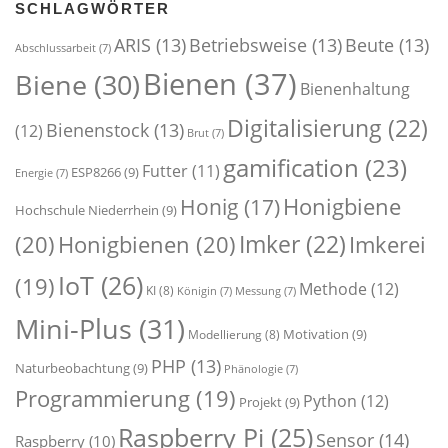
SCHLAGWÖRTER
ARIS
(13)
Betriebsweise
(13)
Beute
(13)
Abschlussarbeit
(7)
Bienen
(37)
Biene
(30)
Bienenhaltung
Digitalisierung
(22)
Bienenstock
(13)
(12)
Brut
(7)
gamification
(23)
Futter
(11)
ESP8266
(9)
Energie
(7)
Honigbiene
Honig
(17)
Hochschule Niederrhein
(9)
Imker
(22)
(20)
Honigbienen
(20)
Imkerei
IoT
(26)
(19)
Methode
(12)
KI
(8)
Königin
(7)
Messung
(7)
Mini-Plus
(31)
Motivation
(9)
Modellierung
(8)
PHP
(13)
Naturbeobachtung
(9)
Phänologie
(7)
Programmierung
(19)
Python
(12)
Projekt
(9)
Raspberry Pi
(25)
Sensor
(14)
Raspberry
(10)