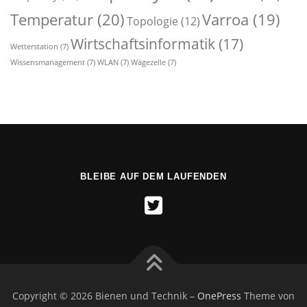
Temperatur
(20)
Varroa
(19)
Topologie
(12)
Wirtschaftsinformatik
(17)
Wetterstation
(7)
Wissensmanagement
(7)
WLAN
(7)
Wägezelle
(7)
BLEIBE AUF DEM LAUFENDEN
Copyright © 2026 Bienen und Technik
–
OnePress
Theme von