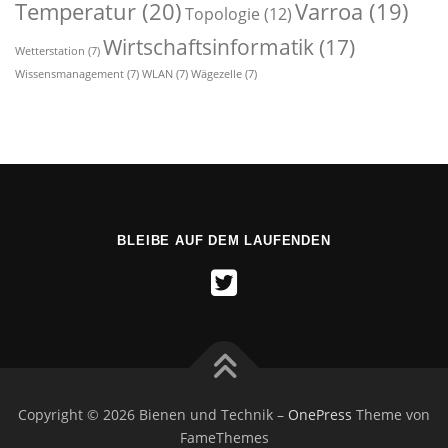
Temperatur
(20)
Varroa
(19)
Topologie
(12)
Wirtschaftsinformatik
(17)
Wetterstation
(7)
Wissensmanagement
(7)
WLAN
(7)
Wägezelle
(7)
BLEIBE AUF DEM LAUFENDEN
Copyright © 2026 Bienen und Technik
–
OnePress
Theme von
FameThemes