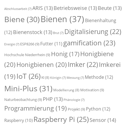
ARIS
(13)
Betriebsweise
(13)
Beute
(13)
Abschlussarbeit
(7)
Bienen
(37)
Biene
(30)
Bienenhaltung
Digitalisierung
(22)
Bienenstock
(13)
(12)
Brut
(7)
gamification
(23)
Futter
(11)
ESP8266
(9)
Energie
(7)
Honigbiene
Honig
(17)
Hochschule Niederrhein
(9)
Imker
(22)
(20)
Honigbienen
(20)
Imkerei
IoT
(26)
(19)
Methode
(12)
KI
(8)
Königin
(7)
Messung
(7)
Mini-Plus
(31)
Motivation
(9)
Modellierung
(8)
PHP
(13)
Naturbeobachtung
(9)
Phänologie
(7)
Programmierung
(19)
Python
(12)
Projekt
(9)
Raspberry Pi
(25)
Sensor
(14)
Raspberry
(10)