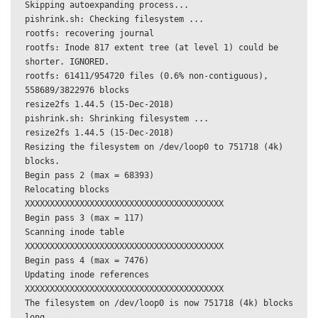
Skipping autoexpanding process...

pishrink.sh: Checking filesystem ...

rootfs: recovering journal

rootfs: Inode 817 extent tree (at level 1) could be 
shorter. IGNORED.

rootfs: 61411/954720 files (0.6% non-contiguous), 
558689/3822976 blocks

resize2fs 1.44.5 (15-Dec-2018)

pishrink.sh: Shrinking filesystem ...

resize2fs 1.44.5 (15-Dec-2018)

Resizing the filesystem on /dev/loop0 to 751718 (4k) 
blocks.

Begin pass 2 (max = 68393)

Relocating blocks 
XXXXXXXXXXXXXXXXXXXXXXXXXXXXXXXXXXXXXXXX

Begin pass 3 (max = 117)

Scanning inode table 
XXXXXXXXXXXXXXXXXXXXXXXXXXXXXXXXXXXXXXXX

Begin pass 4 (max = 7476)

Updating inode references 
XXXXXXXXXXXXXXXXXXXXXXXXXXXXXXXXXXXXXXXX

The filesystem on /dev/loop0 is now 751718 (4k) blocks 
long.
