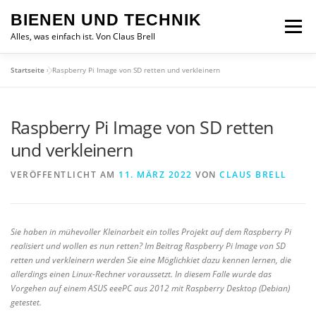
Zum
BIENEN UND TECHNIK
Inhalt
Menü
springen
Alles, was einfach ist. Von Claus Brell
Startseite
»
Raspberry Pi Image von SD retten und verkleinern
Raspberry Pi Image von SD retten
und verkleinern
VERÖFFENTLICHT AM
11. MÄRZ 2022
VON
CLAUS BRELL
Sie haben in mühevoller Kleinarbeit ein tolles Projekt auf dem Raspberry Pi
realisiert und wollen es nun retten? Im Beitrag Raspberry Pi Image von SD
retten und verkleinern werden Sie eine Möglichkiet dazu kennen lernen, die
allerdings einen Linux-Rechner voraussetzt. In diesem Falle wurde das
Vorgehen auf einem ASUS eeePC aus 2012 mit Raspberry Desktop (Debian)
getestet.