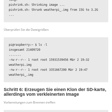
pishrink.sh: Shrinking image ...

pishrink.sh: Shrunk weatherpi_.img from 15G to 3.2G 
...
Überprüfen Sie die Dateigrößen:
pi@raspberry:~ $ ls -l

insgesamt 21409720

.......

-rw-r--r-- 1 root root 15931539456 Mär 2 19:32 
weatherpi.img

-rw-r--r-- 1 root root 3351667200 Mär 2 19:47 
weatherpi_.img
Schritt 6: Erzeugen Sie einen Klon der SD-karte,
allerdings vom verkleinerten Image
Vorbereitungen zum Brennen treffen