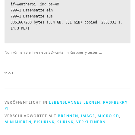
if=weatherpi_.img bs=4M

799+1 Datensätze ein

799+1 Datensätze aus

3351667200 bytes (3,4 GB, 3,1 GiB) copied, 235,031 s, 
14,3 MB/s

Nun können Sie Ihre neue SD-Karte im Raspberry testen …
VERÖFFENTLICHT IN
LEBENSLANGES LERNEN
,
RASPBERRY
PI
VERSCHLAGWORTET MIT
BRENNEN
,
IMAGE
,
MICRO SD
,
MINIMIEREN
,
PISHRINK
,
SHRINK
,
VERKLEINERN