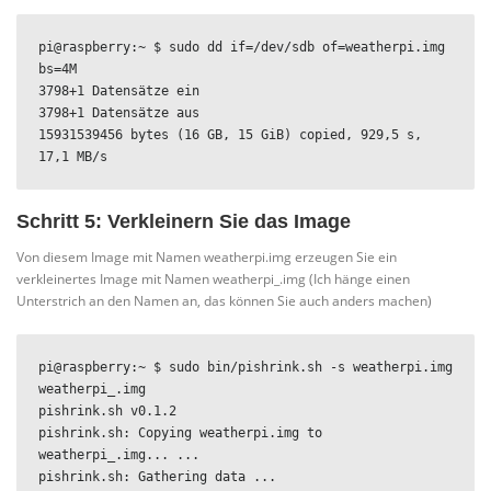
pi@raspberry:~ $ sudo dd if=/dev/sdb of=weatherpi.img 
bs=4M

3798+1 Datensätze ein

3798+1 Datensätze aus

15931539456 bytes (16 GB, 15 GiB) copied, 929,5 s, 
17,1 MB/s
Schritt 5: Verkleinern Sie das Image
Von diesem Image mit Namen weatherpi.img erzeugen Sie ein
verkleinertes Image mit Namen weatherpi_.img (Ich hänge einen
Unterstrich an den Namen an, das können Sie auch anders machen)
pi@raspberry:~ $ sudo bin/pishrink.sh -s weatherpi.img 
weatherpi_.img

pishrink.sh v0.1.2

pishrink.sh: Copying weatherpi.img to 
weatherpi_.img... ...

pishrink.sh: Gathering data ...
