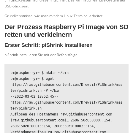
Ein Linux-System auf diesem Rechner. Das kann auch ein Live-System auf
USB-Stick sein.
Grundkenntnisse, wie man mit dem Linux-Terminal arbeitet
Der Prozess Raspberry Pi Image von SD
retten und verkleinern
Erster Schritt: piShrink installieren
piShrink installieren Sie mit der Befehlsfolge
pi@raspberry:~ $ mkdir ~/bin

pi@raspberry:~ $ wget 
https://raw.githubusercontent.com/Drewsif/PiShrink/mas
ter/pishrink.sh -P ~/bin

--2022-03-02 18:52:45-- 
https://raw.githubusercontent.com/Drewsif/PiShrink/mas
ter/pishrink.sh

Auflösen des Hostnamens raw.githubusercontent.com 
(raw.githubusercontent.com)… 2606:50c0:8000::154, 
2606:50c0:8001::154, 2606:50c0:8002::154, ...

Verbindungsaufbau zu raw.githubusercontent.com 