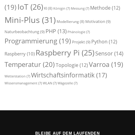
IoT
(26)
(19)
Methode
(12)
KI
(8)
Königin
(7)
Messung
(7)
Mini-Plus
(31)
Motivation
(9)
Modellierung
(8)
PHP
(13)
Naturbeobachtung
(9)
Phänologie
(7)
Programmierung
(19)
Python
(12)
Projekt
(9)
Raspberry Pi
(25)
Sensor
(14)
Raspberry
(10)
Temperatur
(20)
Varroa
(19)
Topologie
(12)
Wirtschaftsinformatik
(17)
Wetterstation
(7)
Wissensmanagement
(7)
WLAN
(7)
Wägezelle
(7)
BLEIBE AUF DEM LAUFENDEN