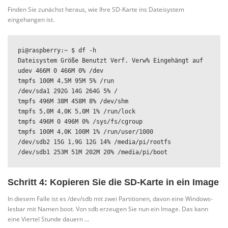
Finden Sie zunächst heraus, wie Ihre SD-Karte ins Dateisystem
eingehangen ist.
pi@raspberry:~ $ df -h

Dateisystem Größe Benutzt Verf. Verw% Eingehängt auf

udev 466M 0 466M 0% /dev

tmpfs 100M 4,5M 95M 5% /run

/dev/sda1 292G 14G 264G 5% /

tmpfs 496M 38M 458M 8% /dev/shm

tmpfs 5,0M 4,0K 5,0M 1% /run/lock

tmpfs 496M 0 496M 0% /sys/fs/cgroup

tmpfs 100M 4,0K 100M 1% /run/user/1000

/dev/sdb2 15G 1,9G 12G 14% /media/pi/rootfs

/dev/sdb1 253M 51M 202M 20% /media/pi/boot
Schritt 4: Kopieren Sie die SD-Karte in ein Image
In diesem Falle ist es /dev/sdb mit zwei Partitionen, davon eine Windows-
lesbar mit Namen boot. Von sdb erzeugen Sie nun ein Image. Das kann
eine Viertel Stunde dauern …