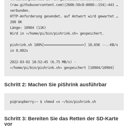
(raw.githubusercontent.com)|2606:50c0:8000::154|:443 … 
verbunden.

HTTP-Anforderung gesendet, auf Antwort wird gewartet … 
200 OK

Länge: 10904 (11K) 

Wird in »/home/pi/bin/pishrink.sh« gespeichert.

pishrink.sh 100%[===================>] 10,65K --.-KB/s 
in 0,002s

2022-03-02 18:52:45 (6,75 MB/s) - 
»/home/pi/bin/pishrink.sh« gespeichert [10904/10904]
Schritt 2: Machen Sie piShrink ausführbar
pi@raspberry:~ $ chmod +x ~/bin/pishrink.sh
Schritt 3: Bereiten Sie das Retten der SD-Karte
vor