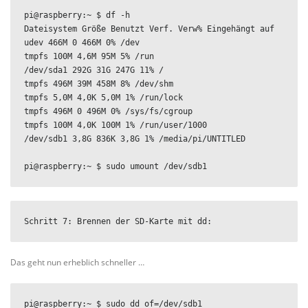
pi@raspberry:~ $ df -h

Dateisystem Größe Benutzt Verf. Verw% Eingehängt auf

udev 466M 0 466M 0% /dev

tmpfs 100M 4,6M 95M 5% /run

/dev/sda1 292G 31G 247G 11% /

tmpfs 496M 39M 458M 8% /dev/shm

tmpfs 5,0M 4,0K 5,0M 1% /run/lock

tmpfs 496M 0 496M 0% /sys/fs/cgroup

tmpfs 100M 4,0K 100M 1% /run/user/1000

/dev/sdb1 3,8G 836K 3,8G 1% /media/pi/UNTITLED

pi@raspberry:~ $ sudo umount /dev/sdb1
Schritt 7: Brennen der SD-Karte mit dd:
Das geht nun erheblich schneller …
pi@raspberry:~ $ sudo dd of=/dev/sdb1 