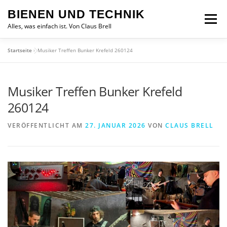
Zum
BIENEN UND TECHNIK
Inhalt
Menü
springen
Alles, was einfach ist. Von Claus Brell
Startseite
»
Musiker Treffen Bunker Krefeld 260124
Musiker Treffen Bunker Krefeld
260124
VERÖFFENTLICHT AM
27. JANUAR 2026
VON
CLAUS BRELL