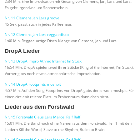
2:34 Min. Eine Improvisation mit Gesang von Clemens, Jan, Lars und Lars.
Es geht irgendwie um Sonnenschein.
Nr. 11 Clemens Jan Lars groove
45 Sek. passt auch in jedes Kaffeehaus
Nr. 12 Clemens Jan Lars reggaedisco
1:40 Min. Reggae-artige Disco-Klänge von Clemens, Jan und Lars
DropA Lieder
Nr. 13 DropA Impro Athmo Internet Im Stuck
16:54 Min. DropA spielen zwei ihrer Stücke (King of the Internet, I’m Stuck).
Vorher gibts noch etwas atmosphärische Improvisation.
Nr. 14 DropA Footprints moshpit
4:57 Min. Auf den Song Footprints von DropA gabs den ersten moshpit. Für
einen circlepit reichte Platz im Probenraum dann doch nicht.
Lieder aus dem Forstwald
Nr. 15 Forstwald Claus Lars Marcel Ralf Ralf
15:01 Min. Die Band noch ohne Namen aus dem Forstwald. Teil 1 mit den
Liedern Kill the World, Slave to the Rhythm, Bullet to Brain.
Nr. 16 Forstwald Claus Lars Marcel Ralf Ralf