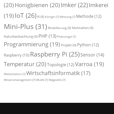
Imker
(22)
(20)
Honigbienen
(20)
Imkerei
IoT
(26)
(19)
Methode
(12)
KI
(8)
Königin
(7)
Messung
(7)
Mini-Plus
(31)
Motivation
(9)
Modellierung
(8)
PHP
(13)
Naturbeobachtung
(9)
Phänologie
(7)
Programmierung
(19)
Python
(12)
Projekt
(9)
Raspberry Pi
(25)
Sensor
(14)
Raspberry
(10)
Temperatur
(20)
Varroa
(19)
Topologie
(12)
Wirtschaftsinformatik
(17)
Wetterstation
(7)
Wissensmanagement
(7)
WLAN
(7)
Wägezelle
(7)