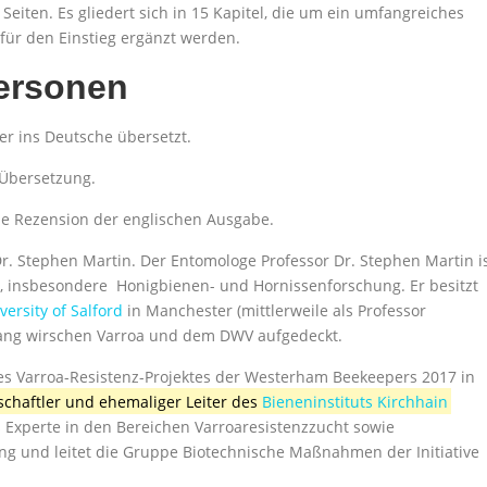
iten. Es gliedert sich in 15 Kapitel, die um ein umfangreiches
für den Einstieg ergänzt werden.
Personen
r ins Deutsche übersetzt.
 Übersetzung.
ne Rezension der englischen Ausgabe.
Dr. Stephen Martin. Der Entomologe
Professor Dr. Stephen Martin
i
n, insbesondere Honigbienen- und Hornissenforschung. Er besitzt
versity of Salford
in Manchester (mittlerweile als Professor
ang wirschen Varroa und dem DWV aufgedeckt.
des Varroa-Resistenz-Projektes der Westerham Beekeepers 2017 in
chaftler und ehemaliger Leiter des
Bieneninstituts Kirchhain
ls Experte in den Bereichen Varroaresistenzzucht sowie
 und leitet die Gruppe Biotechnische Maßnahmen der Initiative