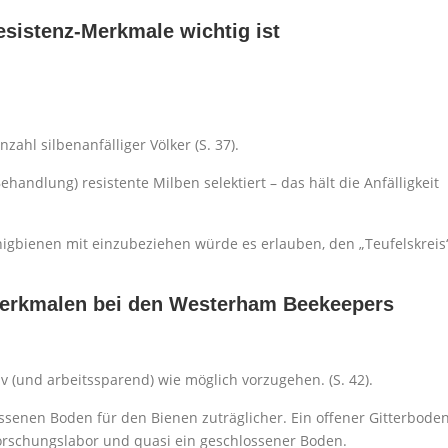
esistenz-Merkmale wichtig ist
zahl silbenanfälliger Völker (S. 37).
andlung) resistente Milben selektiert – das hält die Anfälligkeit
nigbienen mit einzubeziehen würde es erlauben, den „Teufelskreis
-Merkmalen bei den Westerham Beekeepers
iv (und arbeitssparend) wie möglich vorzugehen. (S. 42).
senen Boden für den Bienen zuträglicher. Ein offener Gitterbode
Forschungslabor und quasi ein geschlossener Boden.