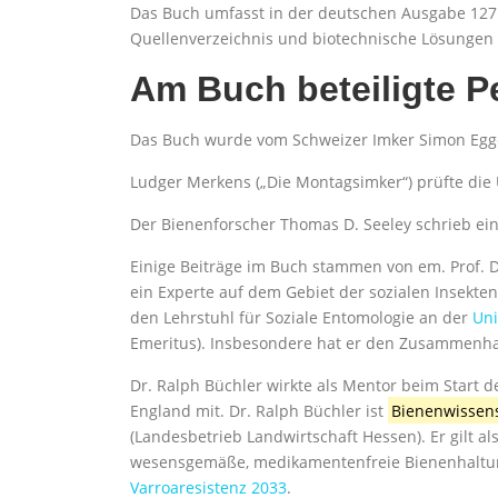
Das Buch umfasst in der deutschen Ausgabe 127 Se
Quellenverzeichnis und biotechnische Lösungen 
Am Buch beteiligte 
Das Buch wurde vom Schweizer Imker Simon Egge
Ludger Merkens („Die Montagsimker“) prüfte die
Der Bienenforscher Thomas D. Seeley schrieb ei
Einige Beiträge im Buch stammen von em. Prof. 
ein Experte auf dem Gebiet der sozialen Insekte
den Lehrstuhl für Soziale Entomologie an der
Uni
Emeritus). Insbesondere hat er den Zusammenh
Dr. Ralph Büchler wirkte als Mentor beim Start 
England mit. Dr. Ralph Büchler ist
Bienenwissens
(Landesbetrieb Landwirtschaft Hessen). Er gilt a
wesensgemäße, medikamentenfreie Bienenhaltung
Varroaresistenz 2033
.