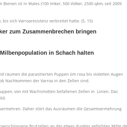
 Bienen ist in Wales (100 Imker, 500 Völker, 2500 qkm, seit 2009
 bis sich Varroaresistenz verbreitet hatte. (S. 15)
ölker zum Zusammenbrechen bringen
 Milbenpopulation in Schach halten
nd räumen die parasitierten Puppen (im rosa bis violetten Augen
, ob Nachkommen der Varroa in den Zellen sind.
Gruppen, von mit Wachsmotten befallenen Zellen in Linien. Das
ld.
l vermehren. Daher stört das Ausräumen die Gesamtvermehrung
erverschlossene Brutzellen an der etwas dunkler gefärbten Mitte d