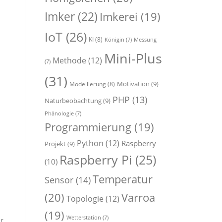
Imker
(22)
Imkerei
(19)
IoT
(26)
KI
(8)
Königin
(7)
Messung
Mini-Plus
Methode
(12)
(7)
(31)
Motivation
(9)
Modellierung
(8)
PHP
(13)
Naturbeobachtung
(9)
Phänologie
(7)
Programmierung
(19)
Python
(12)
Raspberry
Projekt
(9)
Raspberry Pi
(25)
(10)
Temperatur
Sensor
(14)
(20)
Varroa
Topologie
(12)
(19)
Wetterstation
(7)
er