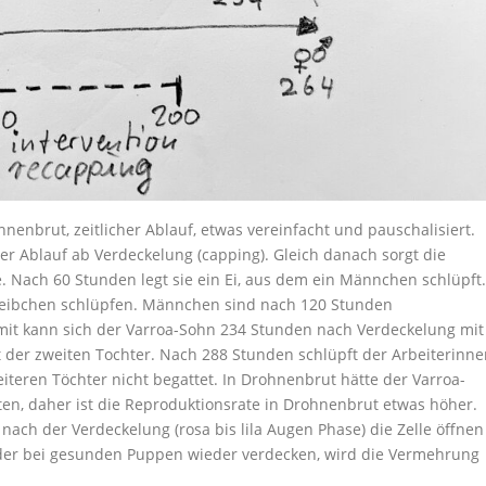
nenbrut, zeitlicher Ablauf, etwas vereinfacht und pauschalisiert.
der Ablauf ab Verdeckelung (capping). Gleich danach sorgt die
e. Nach 60 Stunden legt sie ein Ei, aus dem ein Männchen schlüpft.
 Weibchen schlüpfen. Männchen sind nach 120 Stunden
mit kann sich der Varroa-Sohn 234 Stunden nach Verdeckelung mit
 der zweiten Tochter. Nach 288 Stunden schlüpft der Arbeiterinne
iteren Töchter nicht begattet. In Drohnenbrut hätte der Varroa-
ten, daher ist die Reproduktionsrate in Drohnenbrut etwas höher.
ch der Verdeckelung (rosa bis lila Augen Phase) die Zelle öffnen
 oder bei gesunden Puppen wieder verdecken, wird die Vermehrung