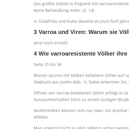
Das größte Gebiet in England mit varroaresitenten
keine Behandlung mehr. (S. 14)
In Südafrika und Kuba dauerte es (nur) fünf Jahre,
3 Varroa und Viren: Warum sie V
wird noch erstellt
4 Wie varroaresistente Völker ihre
Seite 25 bis 36
Bienen spüren mit Milben befallene Zellen auf u
Stadium) aus (siehe Abb. 1). Dabei erkennen Sie
Öffnen von Varroa-befallenen Zellen erfolgt in 
Ausräumverhalten führt zu einem lückigen Brutbi
Muttermilben können sich nur zwei- bis dreima
effektiv.
Man erkennt (nicht in allen Völkern sicher) wied