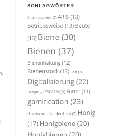
SCHLAGWÖRTER
ARIS
(13)
Abschlussarbeit
(7)
Betriebsweise
(13)
Beute
Biene
(30)
(13)
Bienen
(37)
Bienenhaltung
(12)
Bienenstock
(13)
Brut
(7)
n.
Digitalisierung
(22)
Futter
(11)
ESP8266
(9)
Energie
(7)
gamification
(23)
Honig
Hochschule Niederrhein
(9)
B.
Honigbiene
(20)
(17)
Honigbienen
(20)