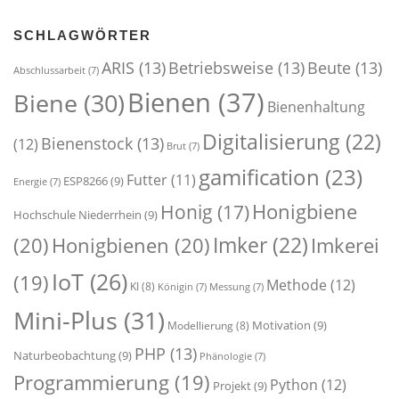
SCHLAGWÖRTER
ARIS
(13)
Betriebsweise
(13)
Beute
(13)
Abschlussarbeit
(7)
Bienen
(37)
Biene
(30)
Bienenhaltung
Digitalisierung
(22)
Bienenstock
(13)
(12)
Brut
(7)
gamification
(23)
Futter
(11)
ESP8266
(9)
Energie
(7)
Honigbiene
Honig
(17)
Hochschule Niederrhein
(9)
Imker
(22)
(20)
Honigbienen
(20)
Imkerei
IoT
(26)
(19)
Methode
(12)
KI
(8)
Königin
(7)
Messung
(7)
Mini-Plus
(31)
Motivation
(9)
Modellierung
(8)
PHP
(13)
Naturbeobachtung
(9)
Phänologie
(7)
Programmierung
(19)
Python
(12)
Projekt
(9)