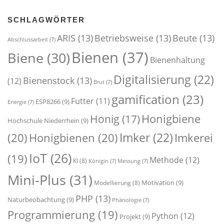
SCHLAGWÖRTER
ARIS
(13)
Betriebsweise
(13)
Beute
(13)
Abschlussarbeit
(7)
Bienen
(37)
Biene
(30)
Bienenhaltung
Digitalisierung
(22)
Bienenstock
(13)
(12)
Brut
(7)
gamification
(23)
Futter
(11)
ESP8266
(9)
Energie
(7)
Honigbiene
Honig
(17)
Hochschule Niederrhein
(9)
Imker
(22)
(20)
Honigbienen
(20)
Imkerei
IoT
(26)
(19)
Methode
(12)
KI
(8)
Königin
(7)
Messung
(7)
Mini-Plus
(31)
Motivation
(9)
Modellierung
(8)
PHP
(13)
Naturbeobachtung
(9)
Phänologie
(7)
Programmierung
(19)
Python
(12)
Projekt
(9)