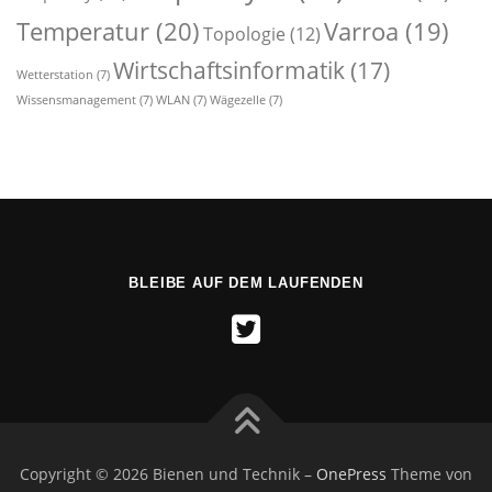
Temperatur
(20)
Varroa
(19)
Topologie
(12)
Wirtschaftsinformatik
(17)
Wetterstation
(7)
Wissensmanagement
(7)
WLAN
(7)
Wägezelle
(7)
BLEIBE AUF DEM LAUFENDEN
Copyright © 2026 Bienen und Technik
–
OnePress
Theme von