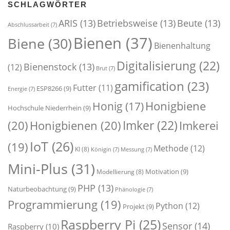
SCHLAGWÖRTER
ARIS
(13)
Betriebsweise
(13)
Beute
(13)
Abschlussarbeit
(7)
Bienen
(37)
Biene
(30)
Bienenhaltung
Digitalisierung
(22)
Bienenstock
(13)
(12)
Brut
(7)
gamification
(23)
Futter
(11)
ESP8266
(9)
Energie
(7)
Honigbiene
Honig
(17)
Hochschule Niederrhein
(9)
Imker
(22)
(20)
Honigbienen
(20)
Imkerei
IoT
(26)
(19)
Methode
(12)
KI
(8)
Königin
(7)
Messung
(7)
Mini-Plus
(31)
Motivation
(9)
Modellierung
(8)
PHP
(13)
Naturbeobachtung
(9)
Phänologie
(7)
Programmierung
(19)
Python
(12)
Projekt
(9)
Raspberry Pi
(25)
Sensor
(14)
Raspberry
(10)