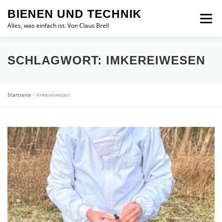
Zum
BIENEN UND TECHNIK
Inhalt
Menü
springen
Alles, was einfach ist. Von Claus Brell
SCHLAGWORT:
IMKEREIWESEN
Startseite
»
Imkereiwesen