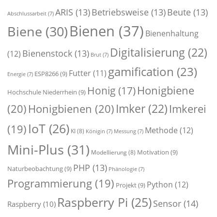
ARIS
(13)
Betriebsweise
(13)
Beute
(13)
Abschlussarbeit
(7)
Bienen
(37)
Biene
(30)
Bienenhaltung
Digitalisierung
(22)
Bienenstock
(13)
(12)
Brut
(7)
gamification
(23)
Futter
(11)
ESP8266
(9)
Energie
(7)
Honigbiene
Honig
(17)
Hochschule Niederrhein
(9)
Imker
(22)
(20)
Honigbienen
(20)
Imkerei
IoT
(26)
(19)
Methode
(12)
KI
(8)
Königin
(7)
Messung
(7)
Mini-Plus
(31)
Motivation
(9)
Modellierung
(8)
PHP
(13)
Naturbeobachtung
(9)
Phänologie
(7)
Programmierung
(19)
Python
(12)
Projekt
(9)
Raspberry Pi
(25)
Sensor
(14)
Raspberry
(10)