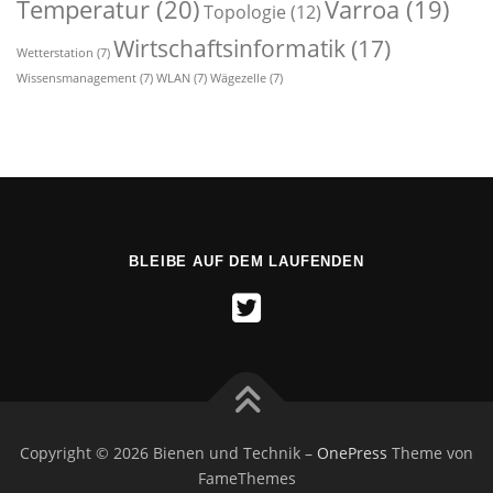
Temperatur
(20)
Varroa
(19)
Topologie
(12)
Wirtschaftsinformatik
(17)
Wetterstation
(7)
Wissensmanagement
(7)
WLAN
(7)
Wägezelle
(7)
BLEIBE AUF DEM LAUFENDEN
Copyright © 2026 Bienen und Technik
–
OnePress
Theme von
FameThemes