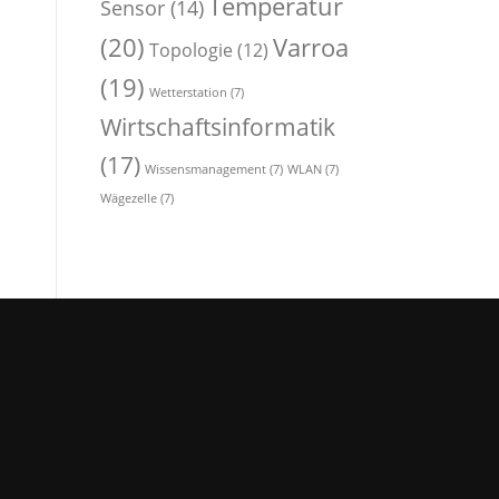
Temperatur
Sensor
(14)
(20)
Varroa
Topologie
(12)
(19)
Wetterstation
(7)
Wirtschaftsinformatik
(17)
Wissensmanagement
(7)
WLAN
(7)
Wägezelle
(7)